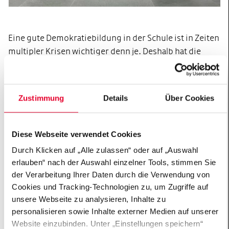
Eine gute Demokratiebildung in der Schule ist in Zeiten
multipler Krisen wichtiger denn je. Deshalb hat die
Hertie-Kommission Demokratie & Bildung Defizite und
Potenziale der aktuellen Demokratiebildung in Schulen
untersucht und Empfehlungen formuliert. Welche
Zustimmung
Details
Über Cookies
Ansätze bewähren sich im In- und Ausland in der
Praxis? Wo brauchen Lehrkräfte und Schulleitungen
mehr Unterstützung? Wie lassen sich Kinder und
Diese Webseite verwendet Cookies
Jugendliche am ehesten erreichen - und welche Rolle
Durch Klicken auf „Alle zulassen“ oder auf „Auswahl
soll die Politik dabei spielen?
erlauben“ nach der Auswahl einzelner Tools, stimmen Sie
der Verarbeitung Ihrer Daten durch die Verwendung von
Die Kommission ist überzeugt, dass ein leicht
Cookies und Tracking-Technologien zu, um Zugriffe auf
zugänglicher Projektpool die Praxis der
unsere Webseite zu analysieren, Inhalte zu
Demokratiebildung in Schulen erheblich erleichtert.
personalisieren sowie Inhalte externer Medien auf unserer
Deshalb hat das Projektteam der Hertie-Stiftung über
Website einzubinden. Unter „Einstellungen speichern“