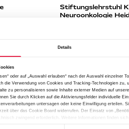
ie
Stiftungslehrstuhl K
Neuroonkologie Hei
ng an dem
Der Stiftungslehrstuhl wurde vo
logischen
Stiftung in Kooperation mit der
Heidelberg und dem Deutsche
Details
+
Cookies
ssen“ oder auf „Auswahl erlauben“ nach der Auswahl einzelner T
rch die Verwendung von Cookies und Tracking-Technologien zu, u
alte zu personalisieren sowie Inhalte externer Medien auf unser
nen Sie durch Klicken auf die Aktivierungsfelder individuelle Ei
verarbeitungen untersagen oder keine Einwilligung erteilen. Sie
PROJEKT
|
26.11.2018
rzeit über das Cookie Board widerrufen. Der Einsatz von „Benötig
ied
Städel Museum
chnisch zwingend erforderlich. Weitere Informationen finden sich
Erweiterungsbau
enschutzhinweise
“).