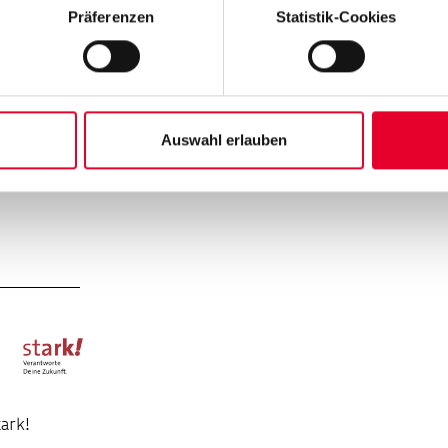
Präferenzen
Statistik-Cookies
om
Von 2007 bis 2012 wurde das F
ausgebaut und erhielt dadurch 
…
Ausstellungsfläche für Kunst n
+
Auswahl erlauben
tark!