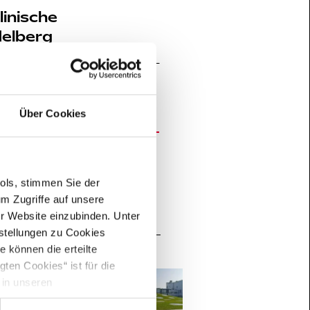
linische
delberg
n 2007 bis 2012 von der Hertie-
 Ruprecht-Karls-Universität
n…
Über Cookies
+
ools, stimmen Sie der
m Zugriffe auf unsere
er Website einzubinden. Unter
nstellungen zu Cookies
 können die erteilte
ten Cookies“ ist für die
 in unseren