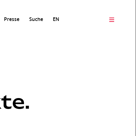
Presse
Suche
EN
Open men
te.