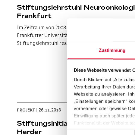
Stiftungslehrstuhl Neuroonkolog
Frankfurt
Im Zeitraum von 2008 bis 2015 hat die Hertie-Stiftu
Frankfurter Universitätsklinikum einen neuroonko
Stiftungslehrstuhl realisiert.…
Zustimmung
Diese Webseite verwendet 
Durch Klicken auf „Alle zula
Verarbeitung Ihrer Daten du
Webseite zu analysieren, Inh
„Einstellungen speichern“ kön
vornehmen oder gewisse Daten
PROJEKT
|
26.11.2018
Einwilligung auch später jede
Stiftungsinitiative Johann Gottfr
Funktionalität der Website te
Herder
Datenschutzhinweisen („
Dat
Einwilligungsauswahl