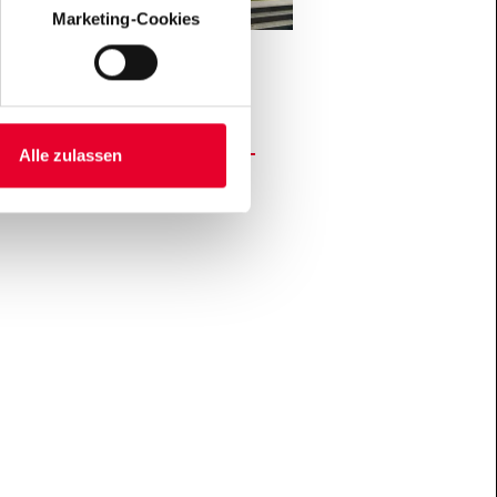
Marketing-Cookies
rankfurter Städelmuseum
3.000 qm neue
ach 1945. Die…
+
Alle zulassen