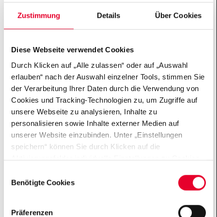
grundsätzlich?
Zustimmung
Details
Über Cookies
2. Wer kann Fördermittel beantragen?
Diese Webseite verwendet Cookies
3. Welche Aufwendungen sind von der
Durch Klicken auf „Alle zulassen“ oder auf „Auswahl
Förderung ausgeschlossen?
erlauben“ nach der Auswahl einzelner Tools, stimmen Sie
der Verarbeitung Ihrer Daten durch die Verwendung von
4. Wie stelle ich einen Antrag?
Cookies und Tracking-Technologien zu, um Zugriffe auf
unsere Webseite zu analysieren, Inhalte zu
personalisieren sowie Inhalte externer Medien auf
5. Wie lange darf eine Förderung laufen?
unserer Website einzubinden. Unter „Einstellungen
speichern“ können Sie durch Klicken auf die
6. Welche Mittel können beantragt werden?
Aktivierungsfelder individuelle Einstellungen zu Cookies
vornehmen oder gewisse Datenverarbeitungen
Einwilligungsauswahl
7. Wie erfolgt die Förderzusage?
untersagen oder keine Einwilligung erteilen. Sie können
Benötigte Cookies
die erteilte Einwilligung auch später jederzeit über das
8. Was ist bei der Mittelverwendung zu
Cookie Board widerrufen. Der Einsatz von „Benötigten
Präferenzen
beachten?
Cookies“ ist für die Funktionalität der Website technisch