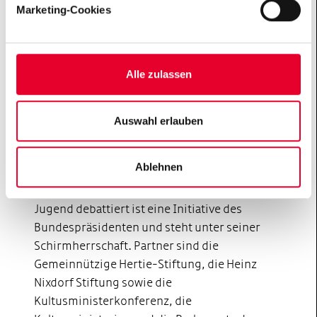
Perspektivwechsel, respektvoller Umgang mit
Marketing-Cookies
Unterschieden) das zentrale Anliegen des Programms.
Ein Schwerpunkt liegt dabei auf der Vernetzung der
Alumni und Alumnae aus Europa. Jugend debattiert
Alle zulassen
weltweit ist ein Projekt der Gemeinnützigen Hertie-
Stiftung und der Zentralstelle für das
Auslandsschulwesen (ZfA) des Auswärtigen Amts.
Auswahl erlauben
Ablehnen
Partner
Jugend debattiert ist eine Initiative des
Bundespräsidenten und steht unter seiner
Schirmherrschaft. Partner sind die
Gemeinnützige Hertie-Stiftung, die Heinz
Nixdorf Stiftung sowie die
Kultusministerkonferenz, die