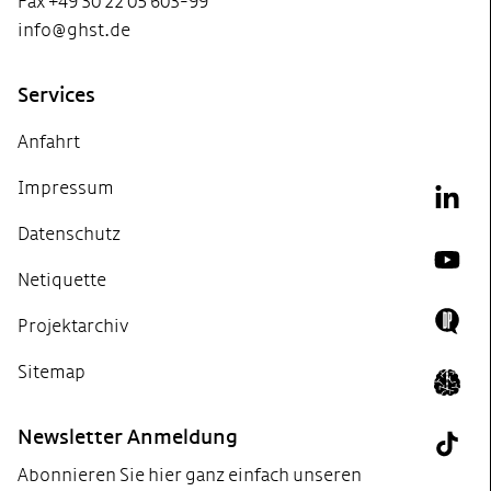
Fax +49 30 22 05 603-99
info@ghst.de
Services
Anfahrt
Impressum
Link
Datenschutz
YouT
Netiquette
Projektarchiv
Doing
Sitemap
Icon 
Newsletter Anmeldung
Tik T
Abonnieren Sie hier ganz einfach unseren