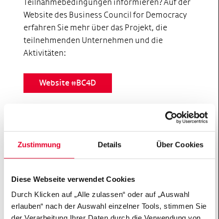
Teilnahmebedingungen informieren? Auf der
Website des Business Council for Democracy
erfahren Sie mehr über das Projekt, die
teilnehmenden Unternehmen und die
Aktivitäten:
Website #BC4D
Zustimmung
Details
Über Cookies
Auf dem Laufenden bleiben.
Melden Sie sich zu unserem BC4D-Newsletter
Diese Webseite verwendet Cookies
an.
Durch Klicken auf „Alle zulassen“ oder auf „Auswahl
erlauben“ nach der Auswahl einzelner Tools, stimmen Sie
der Verarbeitung Ihrer Daten durch die Verwendung von