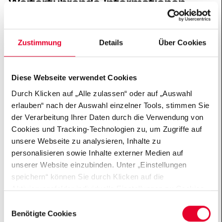
Weiterführende Informationen
Hertie School in Zahlen
Zustimmung
Details
Über Cookies
2003
Diese Webseite verwendet Cookies
Gründung
Durch Klicken auf „Alle zulassen“ oder auf „Auswahl
erlauben“ nach der Auswahl einzelner Tools, stimmen Sie
der Verarbeitung Ihrer Daten durch die Verwendung von
775
Cookies und Tracking-Technologien zu, um Zugriffe auf
unsere Webseite zu analysieren, Inhalte zu
personalisieren sowie Inhalte externer Medien auf
Studierende aus über 80 Ländern
unserer Website einzubinden. Unter „Einstellungen
speichern“ können Sie durch Klicken auf die
426
Aktivierungsfelder individuelle Einstellungen zu Cookies
vornehmen oder gewisse Datenverarbeitungen
Einwilligungsauswahl
untersagen oder keine Einwilligung erteilen. Sie können
Benötigte Cookies
Teilnehmende – Executive Education