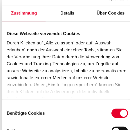
Virtual Brain Lab
Zustimmung
Details
Über Cookies
Von 2018 bis 2024 machte das „Virtual Brain Lab“ an der
Frankfurter Goethe-Uni Neurowissenschaften für die
Diese Webseite verwendet Cookies
Oberstufe erfahrbar.
Durch Klicken auf „Alle zulassen“ oder auf „Auswahl
+
erlauben“ nach der Auswahl einzelner Tools, stimmen Sie
der Verarbeitung Ihrer Daten durch die Verwendung von
Cookies und Tracking-Technologien zu, um Zugriffe auf
PROJEKT
|
11.12.2024
unsere Webseite zu analysieren, Inhalte zu personalisieren
Blue Brain Club
sowie Inhalte externer Medien auf unserer Website
einzubinden. Unter „Einstellungen speichern“ können Sie
Von 2017 bis 2020 wurde die Lernsoftware von der
durch Klicken auf die Aktivierungsfelder individuelle
Hertie-Stiftung betreut und als innovative Ergänzung
Einstellungen zu Cookies vornehmen oder gewisse
für den Biologieunterricht entwickelt.
Datenverarbeitungen untersagen oder keine Einwilligung
Einwilligungsauswahl
erteilen. Sie können die erteilte Einwilligung auch später
Benötigte Cookies
+
jederzeit über das Cookie Board widerrufen. Der Einsatz
von „Benötigten Cookies“ ist für die Funktionalität der