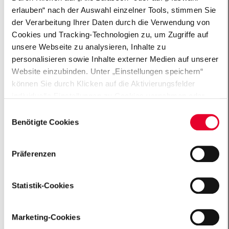
zum Experimentieren, Arbeitsblätter und Anleitungen
erlauben“ nach der Auswahl einzelner Tools, stimmen Sie
bei Medienzentren oder vergleichbare Einrichtungen.
der Verarbeitung Ihrer Daten durch die Verwendung von
Zu einem besonderen Höhepunkt der Reihe gehört
Cookies und Tracking-Technologien zu, um Zugriffe auf
Herr Tie – ein Roboter, der sehen, hören, tasten und
unsere Webseite zu analysieren, Inhalte zu
personalisieren sowie Inhalte externer Medien auf unserer
sich frei im Raum bewegen kann und den Kindern
Website einzubinden. Unter „Einstellungen speichern“
direkten Einblick ins Gehirn gibt.
können Sie durch Klicken auf die Aktivierungsfelder
individuelle Einstellungen zu Cookies vornehmen oder
Ausleihstationen für Materialien
gewisse Datenverarbeitungen untersagen oder keine
Einwilligungsauswahl
Einwilligung erteilen. Sie können die erteilte Einwilligung
Benötigte Cookies
auch später jederzeit über das Cookie Board widerrufen.
Footer
Der Einsatz von „Benötigten Cookies“ ist für die
Präferenzen
Funktionalität der Website technisch zwingend
Büro Frankfurt
erforderlich. Weitere Informationen finden sich in unseren
Datenschutzhinweisen („
Datenschutzhinweise
“).
Gemeinnützige Hertie-Stiftung
Statistik-Cookies
Grüneburgweg 105
60323 Frankfurt a. M.
Marketing-Cookies