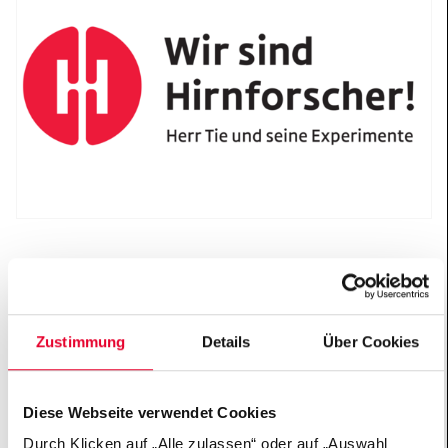
Im Projekt „Wir sind Hirnforscher!“ schlüpfen
Grundschulkinder in die Rolle von Hirnforschern und
finden durch eigenes Experimentieren die Antworten
Zustimmung
Details
Über Cookies
auf wichtige Fragen zum Gehirn. Die Reihe ist auf fünf
bis acht Unterrichtsstunden ausgelegt und wird von
Lehrkräften selbstständig im Sachunterricht
Diese Webseite verwendet Cookies
durchgeführt. Sie erhalten dafür kostenlos Materialien
Durch Klicken auf „Alle zulassen“ oder auf „Auswahl