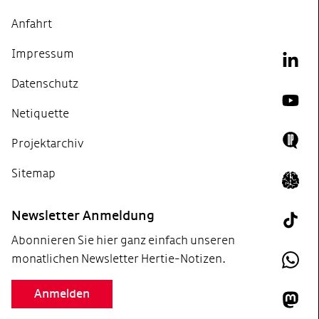
Anfahrt
Impressum
Link
Datenschutz
YouT
Netiquette
Projektarchiv
Doing
Sitemap
Icon 
Newsletter Anmeldung
Tik T
Abonnieren Sie hier ganz einfach unseren
monatlichen Newsletter Hertie-Notizen.
What
Anmelden
Mast