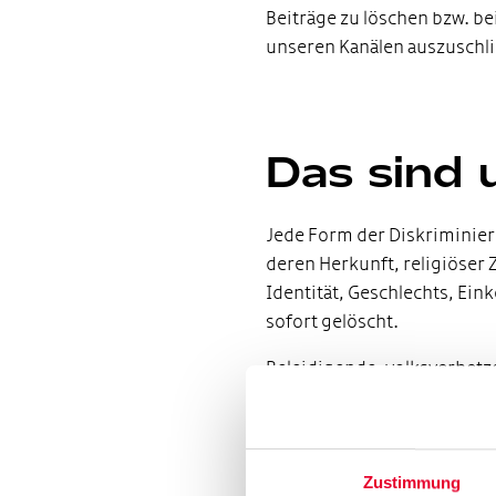
Beiträge zu löschen bzw. b
unseren Kanälen auszuschl
Das sind 
Jede Form der Diskriminie
deren Herkunft, religiöser 
Identität, Geschlechts, Ein
sofort gelöscht.
Beleidigende, volksverhetz
jugendgefährdende oder ga
Anzeige gebracht.
In Einzelfällen behalten wi
Zustimmung