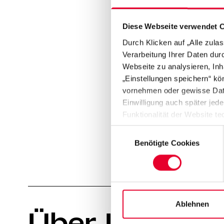
Inhalte zu überprüfen und
Verstößen des verlinkten In
Diese Webseite verwendet 
Nicht belegbare Behauptun
Durch Klicken auf „Alle zula
insbesondere wenn sie ehrv
Verarbeitung Ihrer Daten du
Webseite zu analysieren, Inh
Kommentare, die automatisc
„Einstellungen speichern“ kön
Teil einer Kampagne sind, 
vornehmen oder gewisse Daten
Einwilligung auch später jede
Funktionalität der Website te
Datenschutzhinweisen („
Dat
Einwilligungsauswahl
Benötigte Cookies
Ablehnen
Über Uns