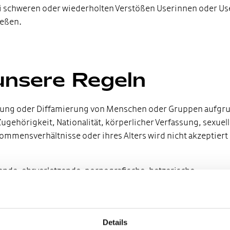
ei schweren oder wiederholten Verstößen Userinnen oder Us
ießen.
unsere Regeln
rung oder Diffamierung von Menschen oder Gruppen aufgr
Zugehörigkeit, Nationalität, körperlicher Verfassung, sexuel
kommensverhältnisse oder ihres Alters wird nicht akzeptiert
ende, ehrverletzende, pornografische, hetzerische,
r strafbare Äußerungen werden dokumentiert, gelöscht un
r uns vor, Links zu externen Webseiten nachzugehen, verlinkt
Details