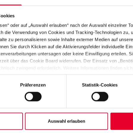
 gegebenenfalls die URL oder den gesamten Kommentar bei
halts gegen die Netiquette zu entfernen.
Cookies
gen oder Verdächtigungen können ebenfalls entfernt werde
ssen“ oder auf „Auswahl erlauben“ nach der Auswahl einzelner T
erletzend oder geschäftsschädigend sind.
rch die Verwendung von Cookies und Tracking-Technologien zu, u
alte zu personalisieren sowie Inhalte externer Medien auf unser
h/maschinell generiert wurden (insb. Bots) oder offensicht
nen Sie durch Klicken auf die Aktivierungsfelder individuelle Ei
können ebenfalls entfernt bzw. deren Absender blockiert we
verarbeitungen untersagen oder keine Einwilligung erteilen. Sie
rzeit über das Cookie Board widerrufen. Der Einsatz von „Benötig
chnisch zwingend erforderlich. Weitere Informationen finden sich
enschutzhinweise
“).
Präferenzen
Statistik-Cookies
Auswahl erlauben