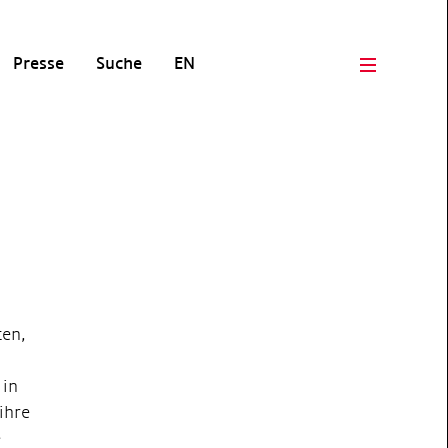
Presse
Suche
EN
Open men
ten,
 in
ihre
e