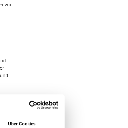
er von
und
ler
 und
d zur
e
Über Cookies