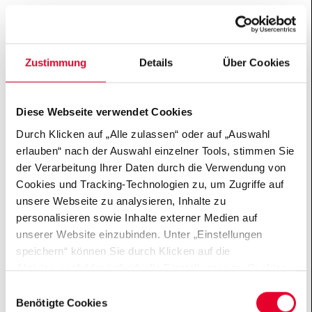
Demokratische Öffentlichkeit
Jugend debattiert
Zustimmung
Details
Über Cookies
Business Council for Democracy
Gesellschaftlicher Zusammenhalt
Diese Webseite verwendet Cookies
Silvia-Tennenbaum-Stipendium
Durch Klicken auf „Alle zulassen“ oder auf „Auswahl
Digital Holocaust Memorial
erlauben“ nach der Auswahl einzelner Tools, stimmen Sie
Klaus J. Bade-Preis am BIM
der Verarbeitung Ihrer Daten durch die Verwendung von
Fonds gegen Antisemitismus
Cookies und Tracking-Technologien zu, um Zugriffe auf
Machbarkeitsstudie Gesellschaftsdienst
unsere Webseite zu analysieren, Inhalte zu
START-Stiftung
personalisieren sowie Inhalte externer Medien auf
unserer Website einzubinden. Unter „Einstellungen
Europäische Identität
speichern“ können Sie durch Klicken auf die
Aktivierungsfelder individuelle Einstellungen zu Cookies
Club of Three
vornehmen oder gewisse Datenverarbeitungen
Einwilligungsauswahl
Europa-Salon
untersagen oder keine Einwilligung erteilen. Sie können
Benötigte Cookies
Weimarer Kolleg