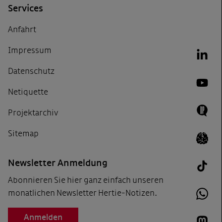
Services
Anfahrt
Impressum
Link
Datenschutz
YouT
Netiquette
Projektarchiv
Doing
Sitemap
Icon 
Newsletter Anmeldung
Tik T
Abonnieren Sie hier ganz einfach unseren
monatlichen Newsletter Hertie-Notizen.
What
Anmelden