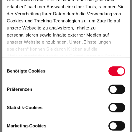
bleibt das jedoch oft unsichtbar. Genau…
erlauben“ nach der Auswahl einzelner Tools, stimmen Sie
der Verarbeitung Ihrer Daten durch die Verwendung von
+
Cookies und Tracking-Technologien zu, um Zugriffe auf
unsere Webseite zu analysieren, Inhalte zu
PRESSE
|
13.05.2026
personalisieren sowie Inhalte externer Medien auf
unserer Website einzubinden. Unter „Einstellungen
Knapp 50 Mio. Euro Projektmittel
speichern“ können Sie durch Klicken auf die
und neue Europa-Initiativen:
Aktivierungsfelder individuelle Einstellungen zu Cookies
Hertie-Stiftung baut ihr
vornehmen oder gewisse Datenverarbeitungen
Einwilligungsauswahl
Engagement deutlich aus
untersagen oder keine Einwilligung erteilen. Sie können
Benötigte Cookies
die erteilte Einwilligung auch später jederzeit über das
Frankfurt am Main, 13. Mai 2026.
In ihrem heute
Cookie Board widerrufen. Der Einsatz von „Benötigten
Präferenzen
veröffentlichten Jahresbericht 2025 informiert die
Cookies“ ist für die Funktionalität der Website technisch
Gemeinnützige Hertie-Stiftung, eine der größten…
zwingend erforderlich. Weitere Informationen finden sich
in unseren Datenschutzhinweisen
+
Statistik-Cookies
(„
Datenschutzhinweise
“).
PRESSE
|
04.05.2026
Marketing-Cookies