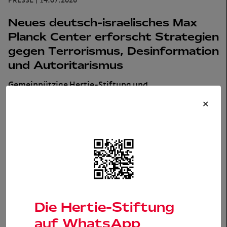
PRESSE
|
14.07.2026
Neues deutsch-israelisches Max
Planck Center erforscht Strategien
gegen Terrorismus, Desinformation
und Autoritarismus
Gemeinnützige Hertie-Stiftung und
VolkswagenStiftung
fördern internationale
✕
Forschungsinitiative mit insgesamt rund 2,5 Millionen
Euro.
…
+
PRESSE
|
15.06.2026
Die Hertie-Stiftung
Bundesfinale 2026 Jugend
auf WhatsApp