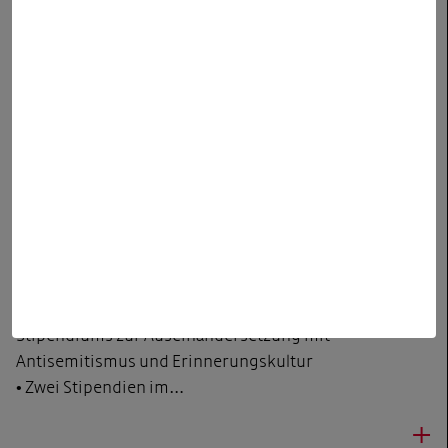
Engagement ist das Rückgrat unserer demokratischen
Gesellschaft. Wer sich einbringt, stärkt den…
+
DEMOKRATIE STÄRKEN
|
02.12.2025
Hertie-Stiftung verleiht Silvia-
Tennenbaum-Stipendium 2026 an
Arndt Emmerich und Dana von
Suffrin
• Erstmalige Ausschreibung des Silvia-Tennenbaum-
Stipendiums zur Auseinandersetzung mit
Antisemitismus und Erinnerungskultur
• Zwei Stipendien im…
+