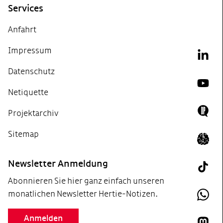
Services
Anfahrt
Impressum
Link
Datenschutz
YouT
Netiquette
Projektarchiv
Doing
Sitemap
Icon 
Newsletter Anmeldung
Tik T
Abonnieren Sie hier ganz einfach unseren
monatlichen Newsletter Hertie-Notizen.
What
Anmelden