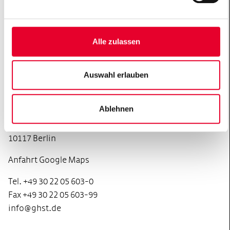
Anfahrt Google Maps
Tel. +49 69 66 07 56-0
Alle zulassen
Fax +49 69 66 07 56-999
info@ghst.de
Auswahl erlauben
Büro Berlin
Ablehnen
Gemeinnützige Hertie-Stiftung
Französische Straße 48
10117 Berlin
Anfahrt Google Maps
Tel. +49 30 22 05 603-0
Fax +49 30 22 05 603-99
info@ghst.de