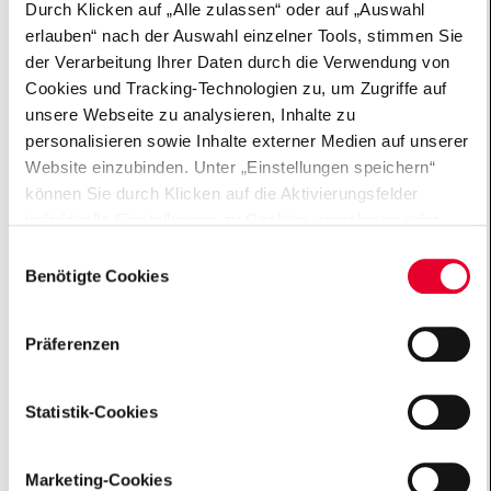
Durch Klicken auf „Alle zulassen“ oder auf „Auswahl
Unterstützung für Projekte und Initiativen, die sich für
erlauben“ nach der Auswahl einzelner Tools, stimmen Sie
ein demokratisches Miteinander und
der Verarbeitung Ihrer Daten durch die Verwendung von
gesellschaftlichen Zusammenhalt einsetzen. In den
Cookies und Tracking-Technologien zu, um Zugriffe auf
Förderphasen Crowdfunding, Projektentwicklung und
unsere Webseite zu analysieren, Inhalte zu
Projektskalierung wurden rund 100 Projekte durch
personalisieren sowie Inhalte externer Medien auf unserer
passgenaue Qualifizierung, Coaching, Vernetzung und
Website einzubinden. Unter „Einstellungen speichern“
finanzielle Förderung unterstützt.
können Sie durch Klicken auf die Aktivierungsfelder
individuelle Einstellungen zu Cookies vornehmen oder
Video über das Programm
gewisse Datenverarbeitungen untersagen oder keine
Einwilligungsauswahl
Einwilligung erteilen. Sie können die erteilte Einwilligung
Benötigte Cookies
auch später jederzeit über das Cookie Board widerrufen.
Footer
Der Einsatz von „Benötigten Cookies“ ist für die
Präferenzen
Funktionalität der Website technisch zwingend
erforderlich. Weitere Informationen finden sich in unseren
Büro Frankfurt
Datenschutzhinweisen („
Datenschutzhinweise
“).
Statistik-Cookies
Gemeinnützige Hertie-Stiftung
Grüneburgweg 105
60323 Frankfurt a. M.
Marketing-Cookies