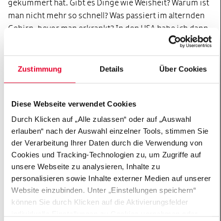
gekümmert hat. Gibt es Dinge wie Weisheit? Warum ist
man nicht mehr so schnell? Was passiert im alternden
Gehirn, bevor man erkrankt? In den USA habe ich dann
am National Institute on Aging untersucht, wie sich das
Gehirn im Alter verändert. Zurück in Europa habe ich
meine Faszination für Alzheimer entdeckt, immerhin
Zustimmung
Details
Über Cookies
die am häufigsten vorkommende neurodegenerative
Erkrankung des alternden Gehirns.
Diese Webseite verwendet Cookies
Prof. Jucker, Sie sind Schweizer, die Berge liegen quasi
Durch Klicken auf „Alle zulassen“ oder auf „Auswahl
vor Ihrer Haustür und seit Ihrer Kindheit sind Sie in
erlauben“ nach der Auswahl einzelner Tools, stimmen Sie
den Bergen unterwegs. Kommen Sie heute überhaupt
der Verarbeitung Ihrer Daten durch die Verwendung von
noch dazu, in die Berge zu gehen?
Cookies und Tracking-Technologien zu, um Zugriffe auf
Wie das so ist, wenn man älter wird – man spricht
unsere Webseite zu analysieren, Inhalte zu
darüber, aber macht immer weniger. Ich habe das
personalisieren sowie Inhalte externer Medien auf unserer
Gefühl, ich habe immer weniger Zeit. Aber so richtig
Website einzubinden. Unter „Einstellungen speichern“
können Sie durch Klicken auf die Aktivierungsfelder
nachvollziehen kann ich nicht, warum ich vor zehn
individuelle Einstellungen zu Cookies vornehmen oder
Jahren mehr Zeit hatte. Ob das ein Altersproblem ist?