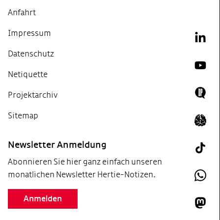
Anfahrt
Impressum
Link
Datenschutz
YouT
Netiquette
Projektarchiv
Doing
Sitemap
Icon 
Newsletter Anmeldung
Tik T
Abonnieren Sie hier ganz einfach unseren
monatlichen Newsletter Hertie-Notizen.
What
Anmelden
Mast