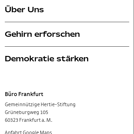
Über Uns
Gehirn erforschen
Demokratie stärken
Footer
Büro Frankfurt
Gemeinnützige Hertie-Stiftung
Grüneburgweg 105
60323 Frankfurt a. M.
Anfahrt Google Maps