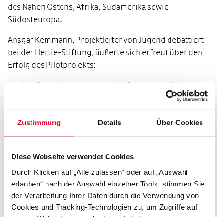
des Nahen Ostens, Afrika, Südamerika sowie
Südosteuropa.
Ansgar Kemmann, Projektleiter von Jugend debattiert
bei der Hertie-Stiftung, äußerte sich erfreut über den
Erfolg des Pilotprojekts:
Auch in Sprachlerngruppen sind Debatten möglich. Am
Leitfaden der Debatte lässt sich sogar besser Deutsch
lernen, und die Spielregeln der Demokratie gleich
Zustimmung
Details
Über Cookies
dazu. Dass die Berliner Senatsbehörde von sich aus
begonnen hat, Jugend debattiert auch in
Willkommensklassen einzusetzen, freut uns sehr. Der
Diese Webseite verwendet Cookies
heutige Wettbewerb hat gezeigt, zu welchen
Durch Klicken auf „Alle zulassen“ oder auf „Auswahl
Leistungen schon Sprachlernschüler fähig sind.
erlauben“ nach der Auswahl einzelner Tools, stimmen Sie
Kriterium für den Besuch einer Willkommensklasse ist
der Verarbeitung Ihrer Daten durch die Verwendung von
nicht die Herkunft oder der Anlass der Einreise,
Cookies und Tracking-Technologien zu, um Zugriffe auf