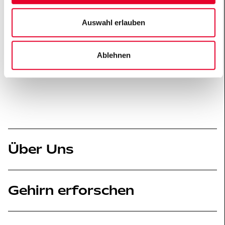
60323 Frankfurt
Tel.: +49 (0)69 66 07 56 – 172
Auswahl erlauben
JuckelJ@ghst.de
www.ghst.de
Ablehnen
Über Uns
Gehirn erforschen