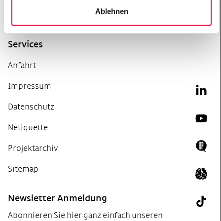
Fax +49 30 22 05 603-99
Ablehnen
info@ghst.de
Services
Anfahrt
Impressum
Link
Datenschutz
YouT
Netiquette
Projektarchiv
Doing
Sitemap
Icon 
Newsletter Anmeldung
Tik T
Abonnieren Sie hier ganz einfach unseren