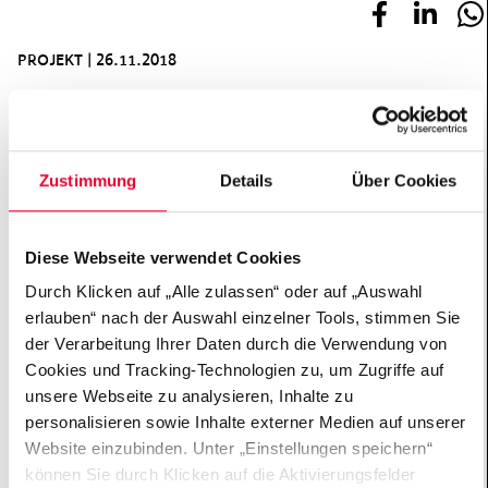
PROJEKT
|
26.11.2018
Zur Förderung der Forschung im Bereich des
Zellersatzes im Gehirn wurde mit Fördermitteln der
Hertie-Stiftung das Institut für Rekonstruktive
Zustimmung
Details
Über Cookies
Neurobiologie an der Universität Bonn gegründet.
Zusätzlich hat die Stiftung das Institut mit zwei
Stiftungsprofessuren ausgestattet: Dem Lehrstuhl für
Diese Webseite verwendet Cookies
„Rekonstruktive Neurobiologie“ und „Neurale
Durch Klicken auf „Alle zulassen“ oder auf „Auswahl
Regeneration“. Beide Stiftungsprofessuren wurden
erlauben“ nach der Auswahl einzelner Tools, stimmen Sie
durch die Universität Bonn verstetigt.
der Verarbeitung Ihrer Daten durch die Verwendung von
Cookies und Tracking-Technologien zu, um Zugriffe auf
unsere Webseite zu analysieren, Inhalte zu
Footer
personalisieren sowie Inhalte externer Medien auf unserer
Website einzubinden. Unter „Einstellungen speichern“
Büro Frankfurt
können Sie durch Klicken auf die Aktivierungsfelder