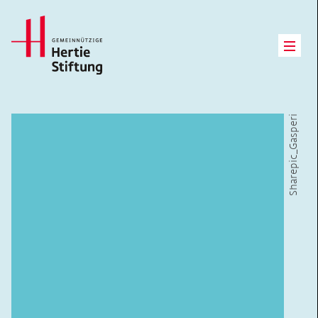
Hertie Stiftung Logo
Open
Sharepic_Gasperi