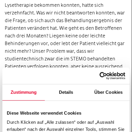
Lysetherapie bekommen konnten, hatte sich
verzehnfacht. Was wir nicht beantworten konnten, war
die Frage, ob sich auch das Behandlungsergebnis der
Patienten verändert hat. Wie geht es den Betroffenen
nach drei Monaten? Liegen keine oder leichte
Behinderungen vor, oder lebt der Patient vielleicht gar
nicht mehr? Unser Problem war, dass wir
studientechnisch zwar die im STEMO behandelten
Patienten verfolgen konnten, aber keine ausreichend
evaluierbare Kontrollgruppe hatten.
Wie haben Sie das Problem gelöst?
Zustimmung
Details
Über Cookies
Die große Herausforderung für unsere Studie war,
unter Wahrung der deutschen Datenschutzvorgaben
Diese Webseite verwendet Cookies
ein Studiensetting zu schaffen, das uns erlaubt,
Durch Klicken auf „Alle zulassen“ oder auf „Auswahl
Schlaganfallpatienten nachzuverfolgen, und zwar aus
erlauben“ nach der Auswahl einzelner Tools, stimmen Sie