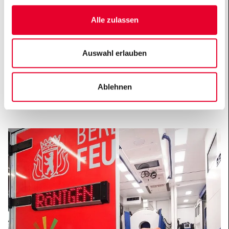
Prozent der Patienten, bei konventioneller
Rettungsdienstversorgung waren es rund 9
Alle zulassen
Prozent. Das ist ein Ergebnis, mit dem wir sehr
zufrieden sind. Es deckt sich zudem mit einer ähnlich
Auswahl erlauben
konzipierten Studie aus Nordamerika, die gerade
publiziert wurde.
Ablehnen