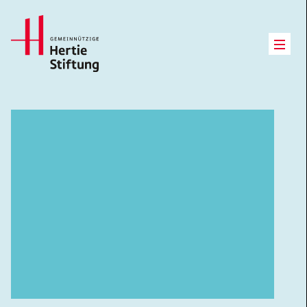
Hertie Stiftung Logo
Open