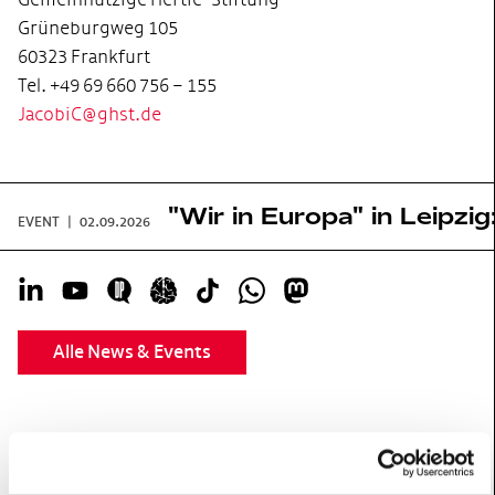
Grüneburgweg 105
60323 Frankfurt
Tel. +49 69 660 756 – 155
JacobiC@ghst.de
"Wir in Europa" in Leipzig
EVENT
|
02.09.2026
LinkedIn
YouTube
Doing Politics
Icon Insta neuologisch
Tik Tok
Whatsapp
Mastodon
Alle News & Events