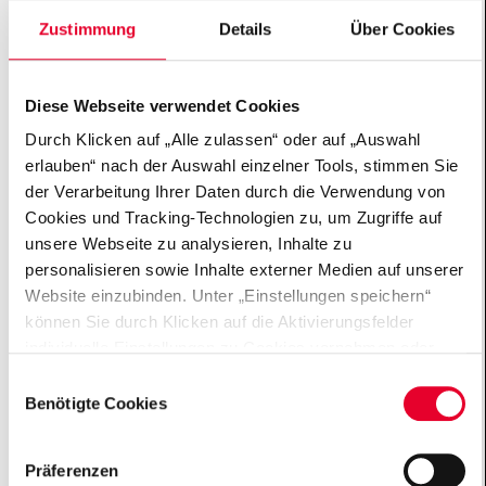
Die Gemeinnützige Hertie-Stiftung
fördert Neurowissenschaften und
Zustimmung
Details
Über Cookies
Demokratie und führt Projekte
zur Marktreife mit langfristiger
Diese Webseite verwendet Cookies
Beständigkeit.
Durch Klicken auf „Alle zulassen“ oder auf „Auswahl
erlauben“ nach der Auswahl einzelner Tools, stimmen Sie
der Verarbeitung Ihrer Daten durch die Verwendung von
Cookies und Tracking-Technologien zu, um Zugriffe auf
unsere Webseite zu analysieren, Inhalte zu
personalisieren sowie Inhalte externer Medien auf unserer
Website einzubinden. Unter „Einstellungen speichern“
können Sie durch Klicken auf die Aktivierungsfelder
individuelle Einstellungen zu Cookies vornehmen oder
gewisse Datenverarbeitungen untersagen oder keine
Einwilligungsauswahl
Einwilligung erteilen. Sie können die erteilte Einwilligung
Benötigte Cookies
auch später jederzeit über das Cookie Board widerrufen.
Demokratie stärken.
Debattieren, im
Der Einsatz von „Benötigten Cookies“ ist für die
Präferenzen
Kommunalparlament entscheiden, Projekte
Funktionalität der Website technisch zwingend