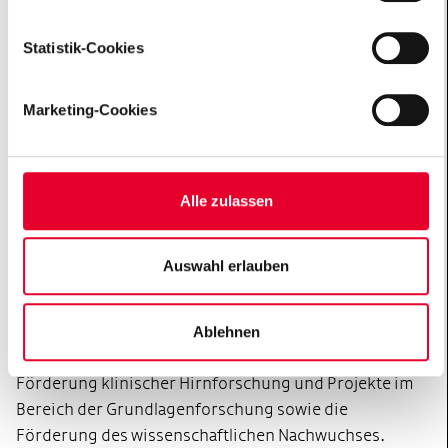
professionell managen: Die Initiativen der Hertie
erforderlich. Weitere Informationen finden sich in unseren
Datenschutzhinweisen („
Datenschutzhinweise
“).
Stiftung vermitteln Kenntnisse und Kompetenzen, die
Statistik-Cookies
in der Demokratie wichtig sind.
Marketing-Cookies
Alle zulassen
Auswahl erlauben
Gehirn erforschen.
Die Hertie-Stiftung stellt in ihrem
Arbeitsgebiet „Gehirn erforschen“ die Funktionsweise
des Gehirns und die Bekämpfung seiner Erkrankungen
Ablehnen
in den Mittelpunkt. Schwerpunkte bilden die
Förderung klinischer Hirnforschung und Projekte im
Bereich der Grundlagenforschung sowie die
Förderung des wissenschaftlichen Nachwuchses.