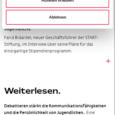
Auswahl erlauben
Flügel in einer Welt voller
Umbrüche.
Ablehnen
Farid Bidardel: Wurzeln und Flügel für
Jugendliche
Farid Bidardel, neuer Geschäftsführer der START-
Stiftung, im Interview über seine Pläne für das
einzigartige Stipendienprogramm.
+
Weiterlesen.
Debattieren stärkt die Kommunikationsfähigkeiten
und die Persönlichkeit von Jugendlichen.
Eine