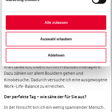
Haben Sie einen Lieblingsort?
Mein Lieblingsort ist unser Mikroskop, weil ich
fasziniert von dem Zusammenspiel der Nervenzellen
Alle zulassen
bin. Ich finde es großartig, die Kommunikation auf
kleinster Ebene zu visualisieren und dank der neuen
Auswahl erlauben
Technologien ist es möglich dies immer genauer und
multimodaler zu quantifizieren.
Ablehnen
Wie tanken Sie Kraft?
Kraft tanke ich, indem ich mit Freunden interagiere.
Dazu zählen vor allem Bouldern gehen und
Kinobesuche. Dadurch versuche ich eine ausgewogene
Work-Life-Balance zu erreichen.
Der perfekte Tag – wie sähe der für Sie aus?
In der Hinsicht bin ich ein wenig spannender Mensch.