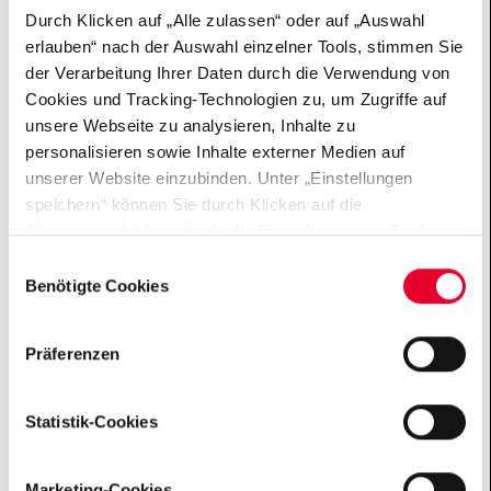
Durch Klicken auf „Alle zulassen“ oder auf „Auswahl
erlauben“ nach der Auswahl einzelner Tools, stimmen Sie
der Verarbeitung Ihrer Daten durch die Verwendung von
MenSchlich - kreativ und
Cookies und Tracking-Technologien zu, um Zugriffe auf
engagiert rund um MS
unsere Webseite zu analysieren, Inhalte zu
personalisieren sowie Inhalte externer Medien auf
Die Gemeinnützige Hertie-Stiftung engagiert
unserer Website einzubinden. Unter „Einstellungen
sich sowohl in der Erforschung von
speichern“ können Sie durch Klicken auf die
Nervenerkrankungen wie Multipler Sklerose
Aktivierungsfelder individuelle Einstellungen zu Cookies
als auch in der Unterstützung von Betroffenen.
vornehmen oder gewisse Datenverarbeitungen
Einwilligungsauswahl
untersagen oder keine Einwilligung erteilen. Sie können
In der Rubrik MenSchlich erzählen wir die
Benötigte Cookies
die erteilte Einwilligung auch später jederzeit über das
Geschichten der Menschen rund um MS.
Cookie Board widerrufen. Der Einsatz von „Benötigten
Präferenzen
Cookies“ ist für die Funktionalität der Website technisch
Zur Übersichtsseite MenSchlich
zwingend erforderlich. Weitere Informationen finden sich
in unseren Datenschutzhinweisen
Statistik-Cookies
(„
Datenschutzhinweise
“).
Marketing-Cookies