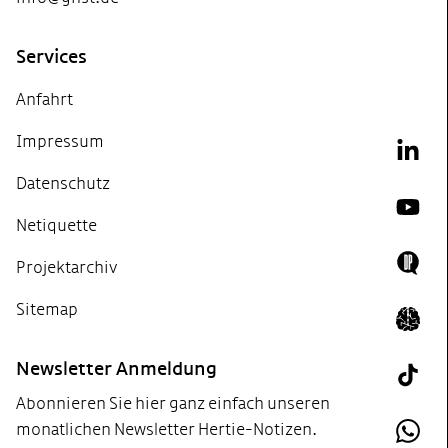
Services
Anfahrt
Impressum
Link
Datenschutz
YouT
Netiquette
Projektarchiv
Doing
Sitemap
Icon 
Newsletter Anmeldung
Tik T
Abonnieren Sie hier ganz einfach unseren
monatlichen Newsletter Hertie-Notizen.
What