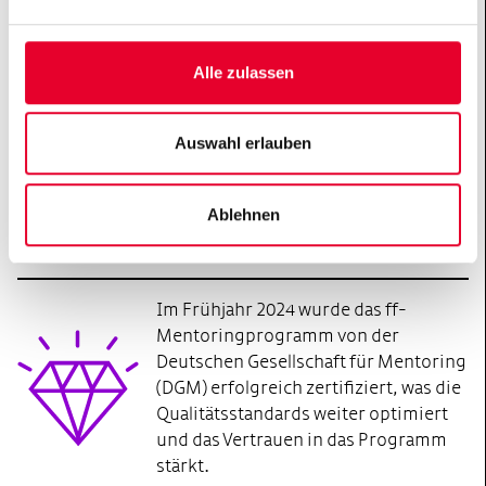
n
Das Programm beim Hertie Summit umfasste etwa
g
50 Sessions, darunter Workshops, interaktive
s
Alle zulassen
Formate wie „Careers for Impact“ und informelle
a
Treffen. Highlights waren die Joint Session und
u
hochkarätige Expertenpanels, die den Dialog zu
s
Auswahl erlauben
gesellschaftlich relevanten Themen in Krisenzeiten
w
förderten.
a
Ablehnen
h
Joint Sessions:
www.fellows-
l
ghst.de/summit2024/jointsession/
Im Frühjahr 2024 wurde das ff-
Mentoringprogramm von der
Deutschen Gesellschaft für Mentoring
(DGM) erfolgreich zertifiziert, was die
Qualitätsstandards weiter optimiert
und das Vertrauen in das Programm
stärkt.