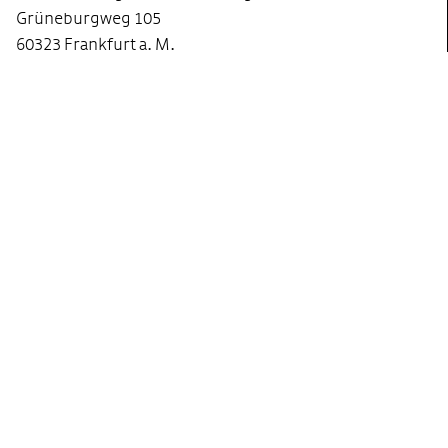
Grüneburgweg 105
60323 Frankfurt a. M.
Anfahrt Google Maps
Tel. +49 69 66 07 56-0
Fax +49 69 66 07 56-999
info@ghst.de
Büro Berlin
Gemeinnützige Hertie-Stiftung
Französische Straße 48
10117 Berlin
Anfahrt Google Maps
Tel. +49 30 22 05 603-0
Fax +49 30 22 05 603-99