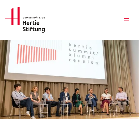
Hertie Stiftung Logo
Open