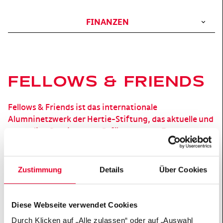
FINANZEN
FELLOWS & FRIENDS
Fellows & Friends ist das internationale
Alumninetzwerk der Hertie-Stiftung, das aktuelle und
ehemalige Studierende, Geförderte und Forschende
der Stiftung verbindet. Mit über 8.000 Mitgliedern
aus mehr als 40 verschiedenen Hertie-Projekten
bietet das Programm stiftungsübergreifenden
Zustimmung
Details
Über Cookies
Austausch, fachliche Netzwerke, ein Mentoring-
Programm, interdisziplinäre Kooperationen und
öffentliche Veranstaltungen.
Diese Webseite verwendet Cookies
Ziel ist es, Interdisziplinarität zu fördern,
Durch Klicken auf „Alle zulassen“ oder auf „Auswahl