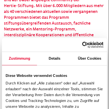
und auf Dauer angelegte Community der
Hertie‑Stiftung. Mit über 6.000 Mitgliedern aus mehr
als 40 verschiedenen aktuellen sowie vergangenen
Programmen bietet das Programm
stiftungsübergreifenden Austausch, fachliche
Netzwerke, ein Mentoring-Programm,
interdisziplinäre Kooperationen und öffentliche
Veranstaltungen – besonders hervorzuheben ist dabei
der jährliche Hertie Summit.
Zustimmung
Details
Über Cookies
Unsere Fellows wohnen in 65 Ländern.
Über 15 Netzwerkgruppen: Im Fokus stehen der
Diese Webseite verwendet Cookies
interdisziplinäre Austausch, der kritische Dialog und
Durch Klicken auf „Alle zulassen“ oder auf „Auswahl
das Entwickeln von zukunftsfähigen Lösungen für
erlauben“ nach der Auswahl einzelner Tools, stimmen Sie
gesellschaftliche Herausforderungen.
der Verarbeitung Ihrer Daten durch die Verwendung von
Im Online-Forum vereint fellows & friends
Cookies und Tracking-Technologien zu, um Zugriffe auf
Mitglieder zwischen 16 und 86 Jahren.
unsere Webseite zu analysieren, Inhalte zu