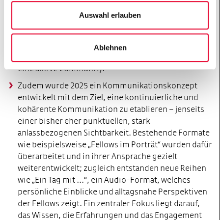
u
Wissensaustausch, Inspiration und
s
Auswahl erlauben
Weiterentwicklung. Die Werte – darunter
w
Demokratie‑ und Wissenschaftsorientierung,
a
Offenheit und Vielfalt, Lernbereitschaft sowie
Ablehnen
h
Wirkungsorientierung – bilden das Fundament für
l
eine aktive Community.
Zudem wurde 2025 ein Kommunikationskonzept
entwickelt mit dem Ziel, eine kontinuierliche und
kohärente Kommunikation zu etablieren – jenseits
einer bisher eher punktuellen, stark
anlassbezogenen Sichtbarkeit. Bestehende Formate
wie beispielsweise „Fellows im Porträt“ wurden dafür
überarbeitet und in ihrer Ansprache gezielt
weiterentwickelt; zugleich entstanden neue Reihen
wie „Ein Tag mit …“, ein Audio-Format, welches
persönliche Einblicke und alltagsnahe Perspektiven
der Fellows zeigt. Ein zentraler Fokus liegt darauf,
das Wissen, die Erfahrungen und das Engagement