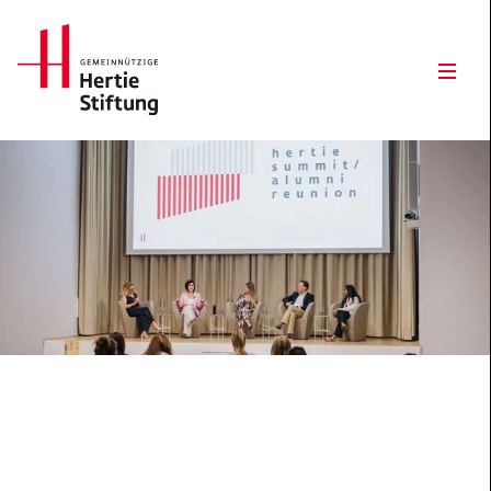
Hertie Stiftung Logo
Open