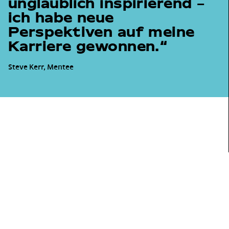
unglaublich inspirierend –
ich habe neue
Perspektiven auf meine
Karriere gewonnen.
Steve Kerr, Mentee
FOOTER
Büro Frankfurt
Gemeinnützige Hertie-Stiftung