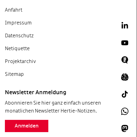
Anfahrt
Impressum
Link
Datenschutz
YouT
Netiquette
Projektarchiv
Doing
Sitemap
Icon 
Newsletter Anmeldung
Tik T
Abonnieren Sie hier ganz einfach unseren
monatlichen Newsletter Hertie-Notizen.
What
Anmelden
Mast