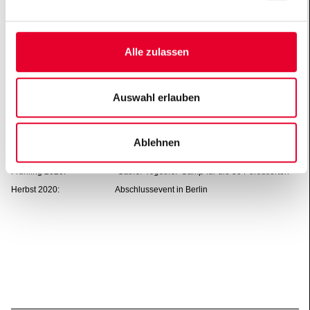
www.generation-grenzenlos.de
Instagram-Profil: GenerationGrenzenlos
#
GenerationGrenzenlos
Alle zulassen
Trailer der Kampagne auf Youtube:
https://youtu.be/5rG8XTcqtXk
Auswahl erlauben
Zeitplan
Bis 12. Januar 2020: Bewerbungsphase
Ablehnen
Februar bis September 2020: Video- und Social-Media-Kampagne
Frühling 2020:
Gather Together-Camp
für die 30 Portr
tierten
ä
Herbst 2020: Abschlussevent in Berlin