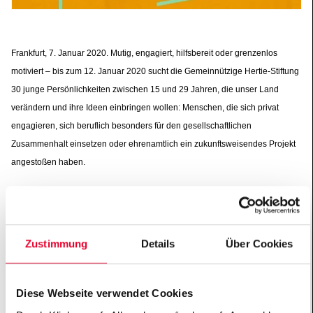
Frankfurt, 7. Januar 2020. Mutig, engagiert, hilfsbereit oder grenzenlos
motiviert – bis zum 12. Januar 2020 sucht die Gemeinnützige Hertie-Stiftung
30 junge Persönlichkeiten zwischen 15 und 29 Jahren, die unser Land
verändern und ihre Ideen einbringen wollen: Menschen, die sich privat
engagieren, sich beruflich besonders für den gesellschaftlichen
Zusammenhalt einsetzen oder ehrenamtlich ein zukunftsweisendes Projekt
angestoßen haben.
Mit der Jahreskampagne „Generation Grenzenlos“ will die Hertie-Stiftung
herausragendes Engagement sichtbar machen und andere zum Handeln
inspirieren. Denn 2020 leben fast 25 Millionen Menschen in Deutschland,
Zustimmung
Details
Über Cookies
die die Teilung und das mutige, Grenzen überwindende Engagement vor der
Wiedervereinigung nicht selbst miterlebt haben: Wenn sich viele für eine
Sache einsetzen, ist plötzlich alles möglich! In diesem Sinne schlägt die
Diese Webseite verwendet Cookies
Hertie-Stiftung eine Brücke von 1989 in die Zukunft, um für die deutsche