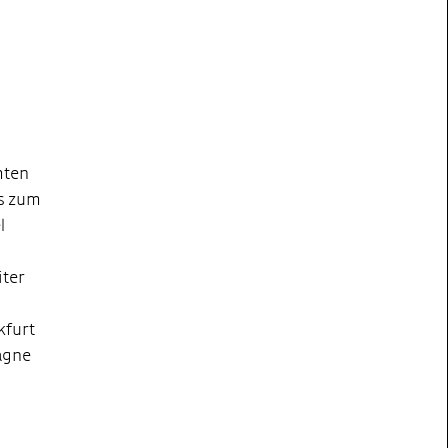
mten
is zum
l
iter
kfurt
agne