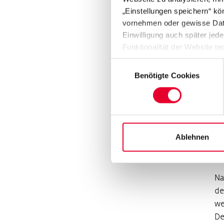
pr
„Einstellungen speichern“ kön
Ku
vornehmen oder gewisse Daten
di
Einwilligung auch später jede
ei
Funktionalität der Website te
Datenschutzhinweisen („
Dat
Einwilligungsauswahl
„M
Benötigte Cookies
gr
An
un
ve
De
Ablehnen
Ph
St
Na
de
we
De