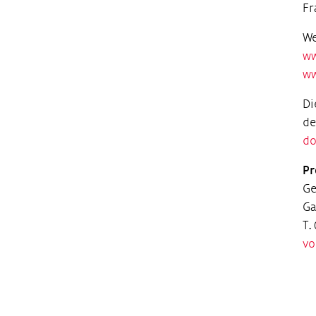
Fr
We
ww
ww
Di
de
do
Pr
Ge
Ga
T.
vo