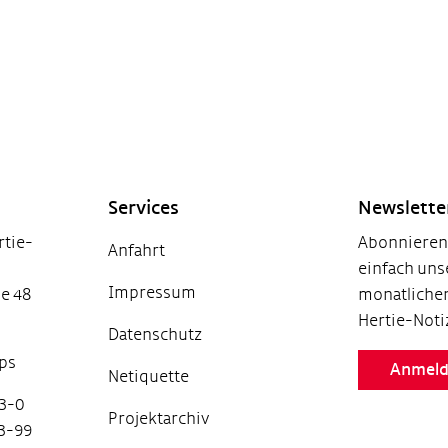
Services
Newslett
tie-
Abonnieren 
Anfahrt
einfach uns
Impressum
e 48
monatlichen
Hertie-Noti
Datenschutz
ps
Anmel
Netiquette
03-0
Projektarchiv
03-99