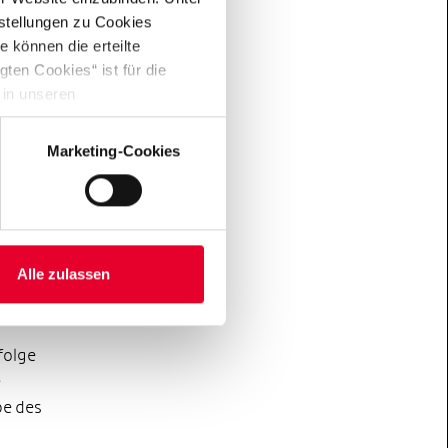
emde
nstellungen zu Cookies
eten
 können die erteilte
ten Cookies“ ist für die
 in unseren
 dem
Marketing-Cookies
und
en-
 zu
um den
hn-
Alle zulassen
tie-
folge
e
be des