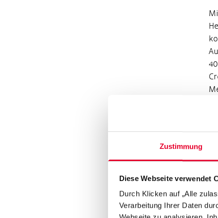
Mi
He
ko
Au
40
Cr
Me
Wo
Da
40
Fi
Zustimmung
Di
ih
Diese Webseite verwendet 
um
Durch Klicken auf „Alle zula
di
Verarbeitung Ihrer Daten du
Ge
Webseite zu analysieren, Inh