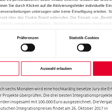
ivate Initiative aus Weinheim. Sie bietet die Möglichkeit, fr
nen Sie durch Klicken auf die Aktivierungsfelder individuelle Ei
lturen am eigenen Herd kennenzulernen und gibt Geflücht
verarbeitungen untersagen oder keine Einwilligung erteilen. Sie
e Chance, sich durch ihre (Koch-)Kultur in die Gesellschaft
rzeit über das Cookie Board widerrufen. Der Einsatz von „Benötig
nzubringen.
chnisch zwingend erforderlich. Weitere Informationen finden sich
enschutzhinweise
“).
it Hilfe der vielen Unterstützerinnen und Unterstützer und
Präferenzen
Statistik-Cookies
oßen Einsatz der Projektverantwortlichen haben die Ideen 
sätze Bekanntheit und Unterstützung erfahren. Diese Breit
d Vorbildwirkung hilft dabei, Integration in der Gesellschaft
rankern. Wir freuen uns, dass so viele Projekte im Rennen 
utschen Integrationspreis eine Runde weiter sind“, sagt Jo
Auswahl erlauben
ilipp Hammersen, Geschäftsführer der Gemeinnützigen Her
iftung.
ch sechs Monaten wird eine hochkarätig besetze Jury die Er
r Projekte überprüfen. Die drei besten Integrationsprojekt
rden insgesamt mit 100.000 Euro ausgezeichnet. Die Verga
utschen Integrationpreises findet am 26. Oktober 2017 in