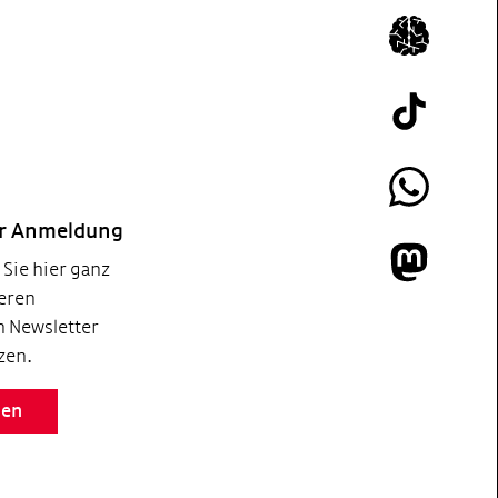
Icon Insta
Tik Tok
Whatsapp
er Anmeldung
Sie hier ganz
Mastodon
eren
 Newsletter
zen.
den