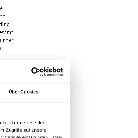
ge
und
ding.
gesamt
uf der
n.
 als
ro.
Über Cookies
n,
lin,
ools, stimmen Sie der
m Zugriffe auf unsere
eine
er Website einzubinden. Unter