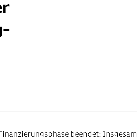
er
g-
 Finanzierungsphase beendet: Insgesam