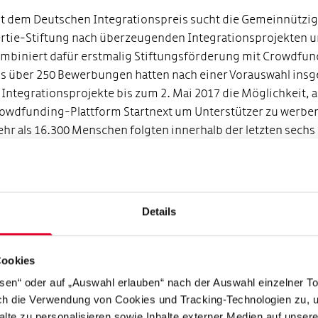
t dem Deutschen Integrationspreis sucht die Gemeinnützi
rtie-Stiftung nach überzeugenden Integrationsprojekten 
mbiniert dafür erstmalig Stiftungsförderung mit Crowdfun
s über 250 Bewerbungen hatten nach einer Vorauswahl ins
 Integrationsprojekte bis zum 2. Mai 2017 die Möglichkeit, a
owdfunding-Plattform Startnext um Unterstützer zu werbe
hr als 16.300 Menschen folgten innerhalb der letzten sechs
chen dem Aufruf und unterstützten mit rund 570.000 Euro.
rüber hinaus erhielten die Projekte, die bis Mitte April mehr
0 Unterstützer auf sich versammeln konnten, eine weitere
nanzierung seitens der Stiftung von jeweils bis zu 15.000 Eu
Details
e große Anzahl an Unterstützern ermöglicht nun 34 Projekte
re Ideen und Ansätze zur Integration von Geflüchteten
Cookies
zusetzen. Dazu zählen Vorhaben wie Jobs4refugees aus Ber
ssen“ oder auf „Auswahl erlauben“ nach der Auswahl einzelner T
e Qualifizierungsmaßnahmen für die Integration von
rch die Verwendung von Cookies und Tracking-Technologien zu, u
flüchteten in den Arbeitsmarkt anbieten, oder KochKultur, 
alte zu personalisieren sowie Inhalte externer Medien auf unser