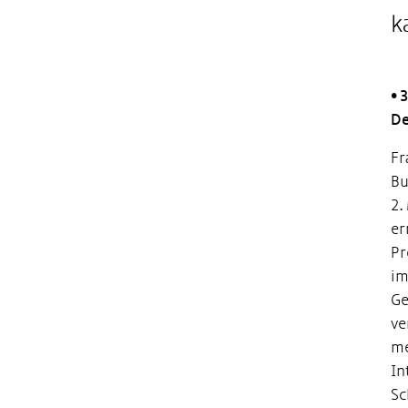
k
• 
De
Fr
Bu
2.
er
Pr
im
Ge
ve
me
In
Sc