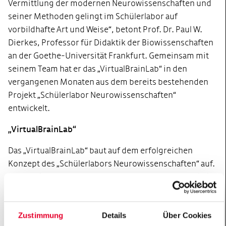
Vermittlung der modernen Neurowissenschaften und
seiner Methoden gelingt im Schülerlabor auf
vorbildhafte Art und Weise“, betont Prof. Dr. Paul W.
Dierkes, Professor für Didaktik der Biowissenschaften
an der Goethe-Universität Frankfurt. Gemeinsam mit
seinem Team hat er das „VirtualBrainLab“ in den
vergangenen Monaten aus dem bereits bestehenden
Projekt „Schülerlabor Neurowissenschaften“
entwickelt.
„VirtualBrainLab“
Das „VirtualBrainLab“ baut auf dem erfolgreichen
Konzept des „Schülerlabors Neurowissenschaften“ auf.
Die Inhalte und Experimente wurden weiterentwickelt
und für die Digitalisierung angepasst. Damit werden
innovative Anwendungen wie die Neurosimulation
Zustimmung
Details
Über Cookies
oder das virtuelle Mikroskop nachhaltiger einer großen