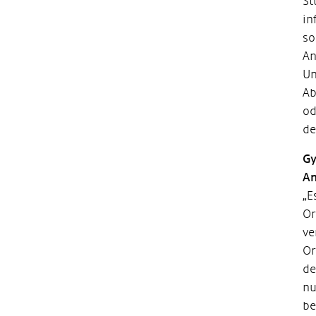
St
in
so
An
Un
Ab
od
de
Gy
An
„E
Or
ve
Or
de
nu
be