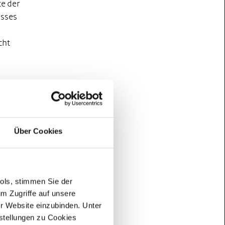
te der
usses
cht
m
en
in
Über Cookies
n
um
rer
ools, stimmen Sie der
m Zugriffe auf unsere
le vor
er Website einzubinden. Unter
 Hier
nstellungen zu Cookies