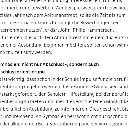
udium oder an einer Ausbildung Interessierten frühzeitig
formieren und bewerben. Wer beispielsweise ein freiwillige
ziales Jahr nach dem Abitur anstrebt, sollte die Zeit bis zum
tritt des sozialen Jahres für mögliche Bewerbungen bei
ternehmen nutzen“, erklärt John-Philip Hammersen.
iturienten, die nach dem Abitur direkt mit einem dualen S
er einer Ausbildung beginnen möchten, sollten schon wäh
r Schulzeit aktiv werden.
mnasien: nicht nur Abschluss-, sondern auch
schlussorientierung
s ist wichtig, dass schon in der Schule Impulse für die berufl
ientierung gegeben werden. Insbesondere Gymnasien sin
rstärkt gefordert, den Schülern Hilfestellung bei der berufl
ientierung zu bieten und über die verschiedenen Möglichk
r beruflichen Ausbildung zu informieren. Dies geschieht bi
r unzureichend. An Gymnasien herrscht nicht nur Nachholb
i der allgemeinen Berufsorientierung und der Vernetzung m