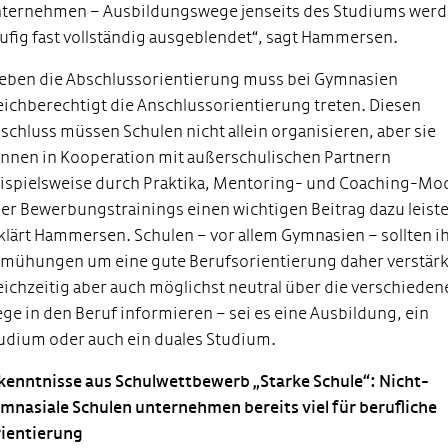
ternehmen – Ausbildungswege jenseits des Studiums werd
ufig fast vollständig ausgeblendet“, sagt Hammersen.
eben die Abschlussorientierung muss bei Gymnasien
eichberechtigt die Anschlussorientierung treten. Diesen
schluss müssen Schulen nicht allein organisieren, aber sie
nnen in Kooperation mit außerschulischen Partnern
ispielsweise durch Praktika, Mentoring- und Coaching-Mod
er Bewerbungstrainings einen wichtigen Beitrag dazu leiste
klärt Hammersen. Schulen – vor allem Gymnasien – sollten i
mühungen um eine gute Berufsorientierung daher verstär
eichzeitig aber auch möglichst neutral über die verschiede
ge in den Beruf informieren – sei es eine Ausbildung, ein
udium oder auch ein duales Studium.
kenntnisse aus Schulwettbewerb „Starke Schule“: Nicht-
mnasiale Schulen unternehmen bereits viel für berufliche
ientierung