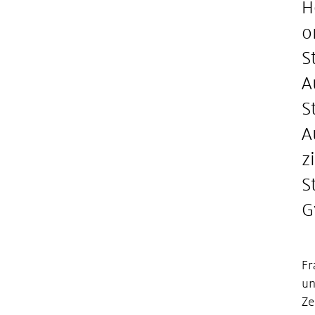
H
o
S
A
S
A
z
S
G
Fr
un
Ze