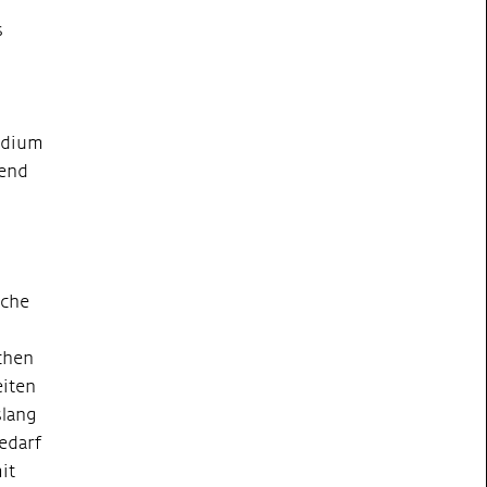
s
tudium
rend
iche
d
ichen
eiten
slang
edarf
it