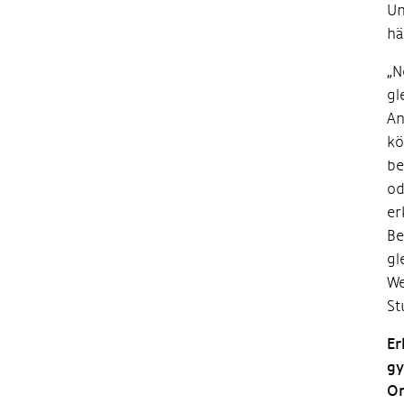
Un
hä
„N
gl
An
kö
be
od
er
Be
gl
We
St
Er
gy
Or