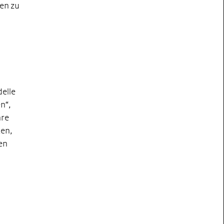
en zu
elle
n“,
hre
ken,
nen