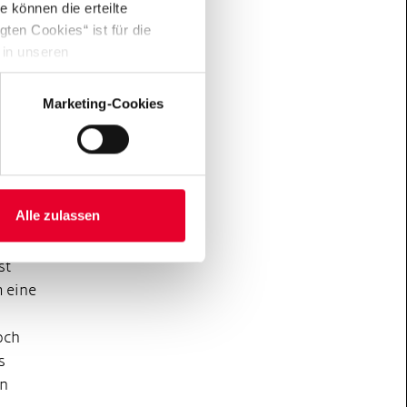
 können die erteilte
e und
ten Cookies“ ist für die
einem
 in unseren
017 –
Marketing-Cookies
 eine
ng.
eise
Alle zulassen
tudium
e
st
m eine
och
s
en