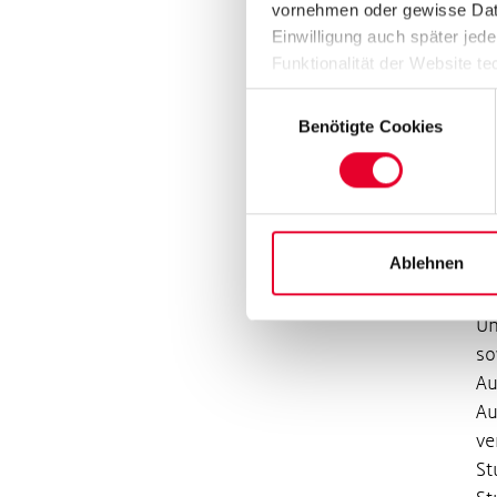
vornehmen oder gewisse Daten
Al
Einwilligung auch später jede
Pr
Funktionalität der Website te
St
Datenschutzhinweisen („
Dat
Einwilligungsauswahl
Du
Benötigte Cookies
Au
So
er
Da
Ablehnen
zw
be
Un
so
Au
Au
ve
St