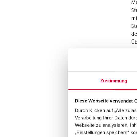
Me
St
mi
St
de
Üb
so
pr
„V
si
Zustimmung
hä
im
Diese Webseite verwendet 
ei
St
Durch Klicken auf „Alle zula
Verarbeitung Ihrer Daten du
de
Webseite zu analysieren, Inh
al
„Einstellungen speichern“ kön
kö