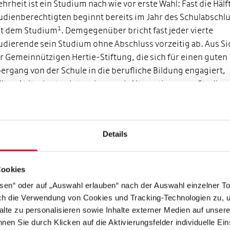
hrheit ist ein Studium nach wie vor erste Wahl: Fast die Hälf
udienberechtigten beginnt bereits im Jahr des Schulabschl
1
t dem Studium
. Demgegenüber bricht fast jeder vierte
udierende sein Studium ohne Abschluss vorzeitig ab. Aus Si
r Gemeinnützigen Hertie-Stiftung, die sich für einen guten
ergang von der Schule in die berufliche Bildung engagiert,
llten Abiturienten intensiver auch Alternativen zum Studiu
üfen.
iele Abiturienten beginnen vorschnell ein Studium und setz
ch erst danach mit dem Thema Berufswunsch auseinander. E
Details
ufiges Wechseln der Studienfächer ist dabei programmiert,
mer öfter führt die mangelnde Auseinandersetzung mit de
Cookies
genen beruflichen Vorstellungen vor Studienbeginn auch z
udienabbruch“, sagt John-Philip Hammersen, Geschäftsfüh
ssen“ oder auf „Auswahl erlauben“ nach der Auswahl einzelner T
rch die Verwendung von Cookies und Tracking-Technologien zu, u
r Gemeinnützigen Hertie-Stiftung. Vielen Studierenden feh
alte zu personalisieren sowie Inhalte externer Medien auf unser
lem der Praxisbezug zu späteren beruflichen Einsatzfeldern.
nen Sie durch Klicken auf die Aktivierungsfelder individuelle Ei
nnten stärker praxisorientierte Ausbildungswege eine gute