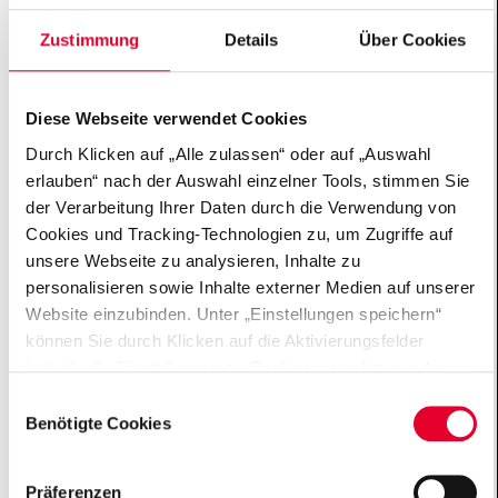
Menschen zu Engagement und Einsatz für unsere
Gesellschaft und Demokratie in Deutschland
Zustimmung
Details
Über Cookies
motivieren.
Videos der Kampagne
Diese Webseite verwendet Cookies
Durch Klicken auf „Alle zulassen“ oder auf „Auswahl
erlauben“ nach der Auswahl einzelner Tools, stimmen Sie
der Verarbeitung Ihrer Daten durch die Verwendung von
Cookies und Tracking-Technologien zu, um Zugriffe auf
unsere Webseite zu analysieren, Inhalte zu
personalisieren sowie Inhalte externer Medien auf unserer
Website einzubinden. Unter „Einstellungen speichern“
können Sie durch Klicken auf die Aktivierungsfelder
Über Uns
individuelle Einstellungen zu Cookies vornehmen oder
gewisse Datenverarbeitungen untersagen oder keine
Einwilligungsauswahl
Einwilligung erteilen. Sie können die erteilte Einwilligung
Benötigte Cookies
Gehirn erforschen
auch später jederzeit über das Cookie Board widerrufen.
Der Einsatz von „Benötigten Cookies“ ist für die
Präferenzen