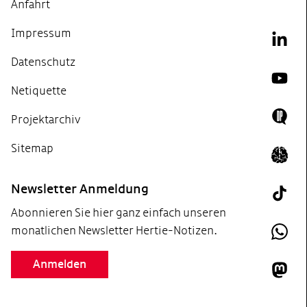
Anfahrt
Impressum
Link
Datenschutz
YouT
Netiquette
Projektarchiv
Doing
Sitemap
Icon 
Newsletter Anmeldung
Tik T
Abonnieren Sie hier ganz einfach unseren
monatlichen Newsletter Hertie-Notizen.
What
Anmelden
Mast