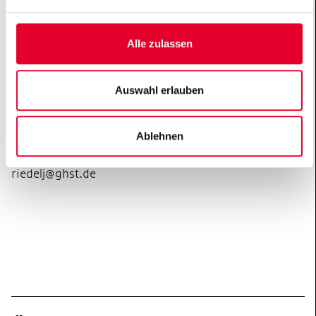
100.000 € Preisgeld nun ihre Wirkungskreise aus.
Derzeit läuft die Contestphase für den DIP 2018 – noch
Alle zulassen
bis zum 9.5.2018 kann jeder mitmachen und spenden.
Pressekontakt
Auswahl erlauben
Gemeinnützige Hertie-Stiftung
Julia Riedel
Ablehnen
Kommunikation
Tel. 069/660 756-162
riedelj@ghst.de