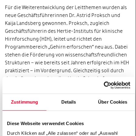
Für die Weiterentwicklung der Leitthemen wurden als
neue Geschäftsführerinnen Dr. Astrid Proksch und
Kaija Landsberg gewonnen. Proksch, zugleich
Geschäftsführerin des Hertie-Instituts für klinische
Hirnforschung (HIH), leitet und richtet den
Programmbereich „Gehirn erforschen“ neu aus. Dabei
stehen die Förderung von wissenschaftsfreundlichen
Strukturen – wie bereits seit Jahren erfolgreich im HIH
praktiziert – im Vordergrund. Gleichzeitig soll durch
den Aufbau einer virtuellen Hertie School of
Neuroscience eine exzellente Nachwuchsförderung für
Neurowissenschaftler etabliert werden.
Zustimmung
Details
Über Cookies
Landsberg, Gründerin von „Teach First Deutschland“
und Hertie-School-Absolventin, verantwortet den
Diese Webseite verwendet Cookies
Bereich „Demokratie stärken“, der die Felder Bildung
Durch Klicken auf „Alle zulassen“ oder auf „Auswahl
und gesellschaftliche Innovationen bearbeitet. So baut