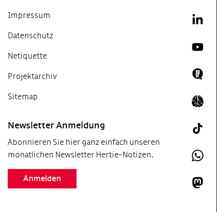
Impressum
Link
Datenschutz
YouT
Netiquette
Projektarchiv
Doing
Sitemap
Icon 
Newsletter Anmeldung
Tik T
Abonnieren Sie hier ganz einfach unseren
monatlichen Newsletter Hertie-Notizen.
What
Anmelden
Mast