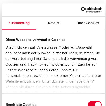
2007 wurde der Hessische Hochschulpreis für Exzellenz
in der Lehre erstmals gemeinsam mit dem Land Hessen
Zustimmung
Details
Über Cookies
ausgerichtet und war bundesweit der höchstdotierte
Landespreis für exzellente Leistungen in der
Ausbildung, Beratung, Betreuung und Prüfung von
Diese Webseite verwendet Cookies
Studierenden. Mit dem Preis würdigte die Hertie-
Durch Klicken auf „Alle zulassen“ oder auf „Auswahl
Stiftung bis 2013 die Entwicklung und Umsetzung von
erlauben“ nach der Auswahl einzelner Tools, stimmen Sie
zukunftsweisenden Lehrkonzepten.
der Verarbeitung Ihrer Daten durch die Verwendung von
Cookies und Tracking-Technologien zu, um Zugriffe auf
unsere Webseite zu analysieren, Inhalte zu
personalisieren sowie Inhalte externer Medien auf unserer
Website einzubinden. Unter „Einstellungen speichern“
können Sie durch Klicken auf die Aktivierungsfelder
individuelle Einstellungen zu Cookies vornehmen oder
gewisse Datenverarbeitungen untersagen oder keine
Einwilligungsauswahl
Über Uns
Einwilligung erteilen. Sie können die erteilte Einwilligung
Benötigte Cookies