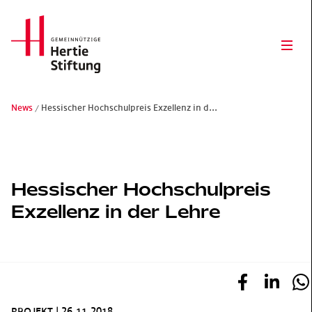
Hertie Stiftung Logo
Ope
News
Hessischer Hochschulpreis Exzellenz in d...
Gemeinnützige Hertie-Stiftung
Hessischer Hochschulpreis
Exzellenz in der Lehre
PROJEKT
|
26.11.2018