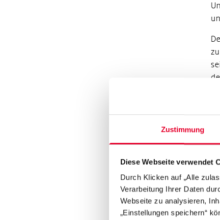
Un
un
D
zu
se
de
ih
bi
Ch
E-
Zustimmung
Di
Zu
Diese Webseite verwendet 
Uh
Durch Klicken auf „Alle zula
Ba
Verarbeitung Ihrer Daten du
Pr
Webseite zu analysieren, Inh
Co
„Einstellungen speichern“ kön