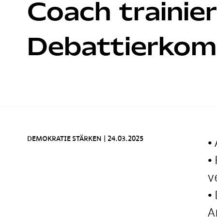
Coach trainie
Debattierkom
DEMOKRATIE STÄRKEN
|
24.03.2025
•
•
v
•
A