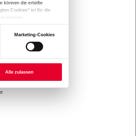
 können die erteilte
ten Cookies“ ist für die
 in unseren
Marketing-Cookies
die
it
ngen –
chaft
Alle zulassen
re