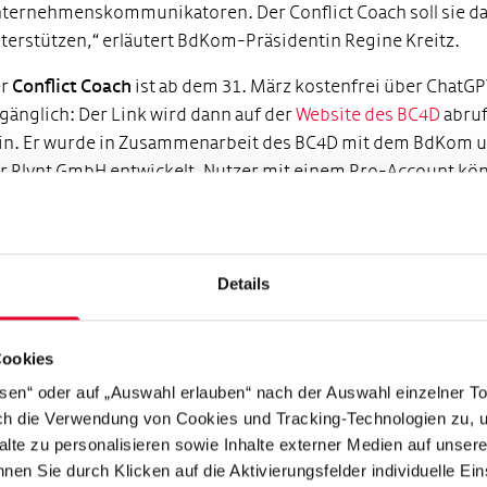
ternehmenskommunikatoren. Der Conflict Coach soll sie d
terstützen,“ erläutert BdKom-Präsidentin Regine Kreitz.
er
Conflict Coach
ist ab dem 31. März kostenfrei über ChatG
gänglich: Der Link wird dann auf der
Website des BC4D
abru
in. Er wurde in Zusammenarbeit des BC4D mit dem BdKom 
r Rlvnt GmbH entwickelt. Nutzer mit einem Pro-Account kö
n sogar im Voice-Modus in Echtzeit anwenden. Für Untern
etet der BC4D eine eigene Webversion, die unabhängig von
atGPT funktioniert. Bei Interesse können sich Unternehme
Mail an
info@bc4d.org
wenden.
Details
gitaltalk: Vorstellung Conflict Coach
r Einführung der neuen Debatten-KI findet am 31.März um 
Cookies
r ein Digitaltalk mit
Anja Bröker
, Pressesprecherin Deutsch
ssen“ oder auf „Auswahl erlauben“ nach der Auswahl einzelner T
hn AG, dem Journalisten
Korbinian Frenzel
und
Regine Krei
rch die Verwendung von Cookies und Tracking-Technologien zu, u
äsidentin des BdKom statt. Nach einer kurzen Vorstellung d
alte zu personalisieren sowie Inhalte externer Medien auf unser
nflict Coach diskutieren sie über die aktuelle Debattenkultur
nen Sie durch Klicken auf die Aktivierungsfelder individuelle Ei