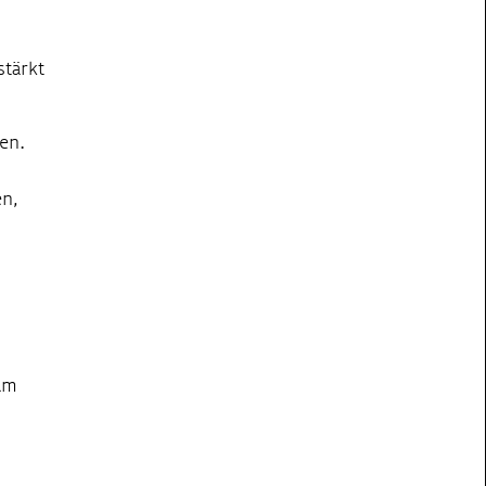
stärkt
en.
en,
 am