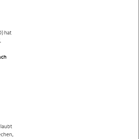
) hat
.
ach
laubt
echen,