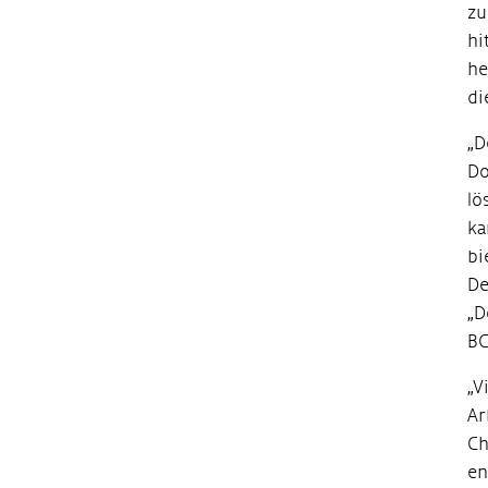
zu
hi
he
di
„D
Do
lö
ka
bi
De
„D
BC
„V
Ar
Ch
en