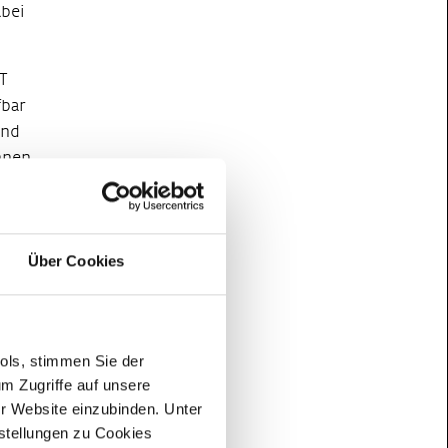
abei
PT
fbar
und
nnen
ehmen
n per
Über Cookies
12:30
e
ools, stimmen Sie der
tz
,
m Zugriffe auf unsere
es
er Website einzubinden. Unter
 in
nstellungen zu Cookies