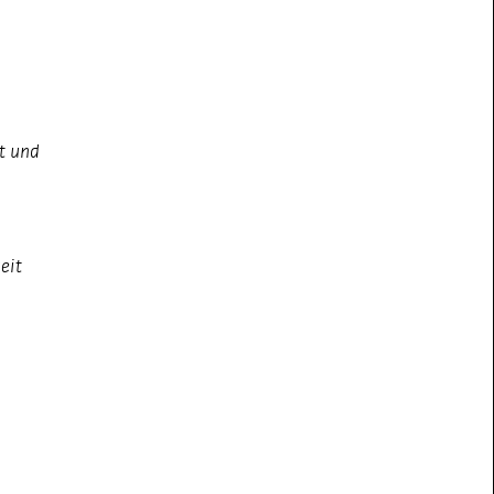
t und
h
eit