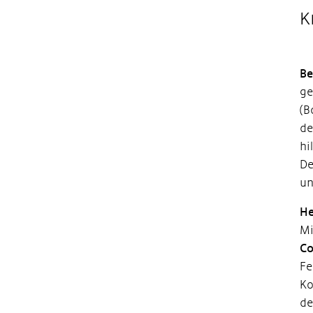
K
Be
ge
(B
de
hi
De
un
He
Mi
Co
Fe
Ko
de