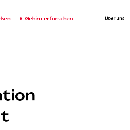
rken
Gehirn erforschen
Über uns
ation
ct