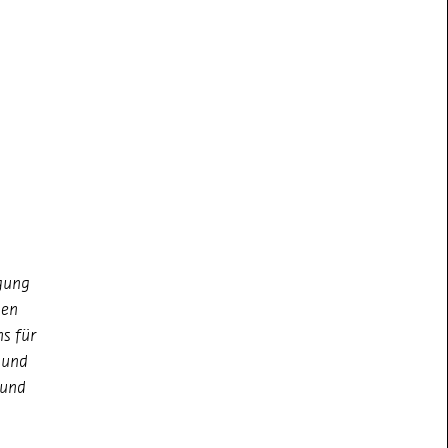
igung
men
s für
 und
 und