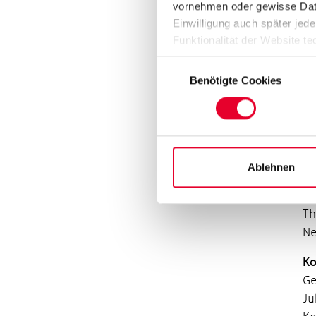
vornehmen oder gewisse Daten
De
Einwilligung auch später jede
Zu
Funktionalität der Website te
Vo
Datenschutzhinweisen („
Dat
Einwilligungsauswahl
Benötigte Cookies
Fü
In
we
Al
ju
Ablehnen
un
An
Th
Ne
Ko
Ge
Ju