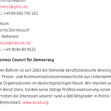
ommunikation
melsJ@ghst.de
l.: +49 69 660 756 162
dKom
ritz Dornbusch
-Referent
resse@bdkom.de
l.: +49 30 84 85 9522
siness Council for Democracy
er BdKom ist seit 2003 die führende berufsständische Verein
r Presse- und Kommunikationsverantwortliche aus Unterneh
d Organisationen im deutschsprachigen Raum. Wir machen un
n Beruf stark, treiben seine stetige Professionalisierung voran
rtreten die Interessen unserer rund 4.000 Mitglieder in Politik
fentlichkeit.
www.bc4d.org