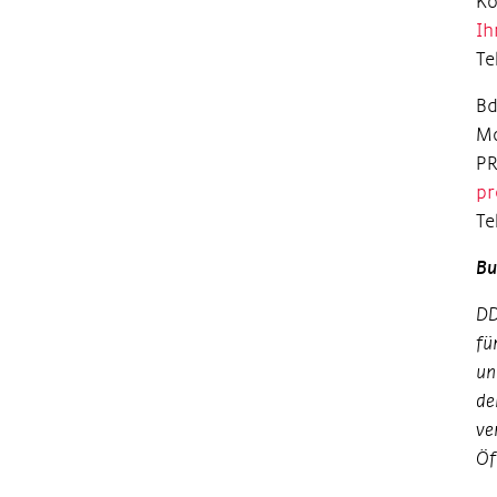
K
Ih
Te
B
Mo
PR
p
Te
Bu
DD
fü
un
de
ve
Öf