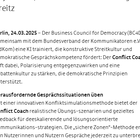
reitz
rlin, 24.03.2025
– Der Business Council for Democracy (BC4D
meinsam mit dem Bundesverband der Kommunikatoren e.V
dKom) eine KI trainiert, die konstruktive Streitkultur und
mokratische Gesprächskompetenz fördert: Der
Conflict Co
lft dabei, Polarisierung entgegenzuwirken und eine
battenkultur zu stärken, die demokratische Prinzipien
terstützt.
rausfordernde Gesprächssituationen üben
t einer innovativen Konfliktsimulationsmethode bietet der
nflict Coach
realistische Übungs-szenarien und gezieltes
edback für deeskalierende und lösungsorientierte
mmunikations-strategien. Die „sichere Zonen“-Methode er
n Nutzerinnen und Nutzern Gespräche jederzeit zu unterbr