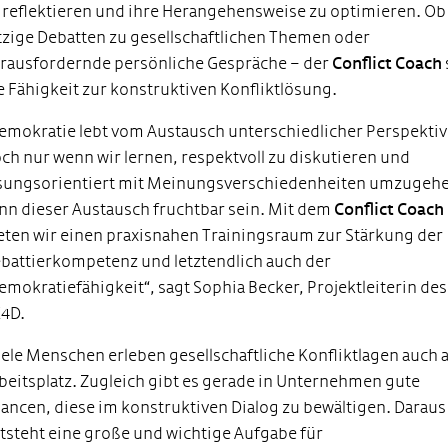
 reflektieren und ihre Herangehensweise zu optimieren. Ob
tzige Debatten zu gesellschaftlichen Themen oder
rausfordernde persönliche Gespräche – der
Conflict Coach
e Fähigkeit zur konstruktiven Konfliktlösung.
emokratie lebt vom Austausch unterschiedlicher Perspektiv
ch nur wenn wir lernen, respektvoll zu diskutieren und
sungsorientiert mit Meinungsverschiedenheiten umzugeh
nn dieser Austausch fruchtbar sein. Mit dem
Conflict Coach
eten wir einen praxisnahen Trainingsraum zur Stärkung der
battierkompetenz und letztendlich auch der
emokratiefähigkeit“, sagt Sophia Becker, Projektleiterin des
4D.
iele Menschen erleben gesellschaftliche Konfliktlagen auch
beitsplatz. Zugleich gibt es gerade in Unternehmen gute
ancen, diese im konstruktiven Dialog zu bewältigen. Daraus
tsteht eine große und wichtige Aufgabe für