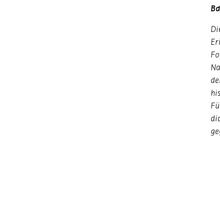
Bd
Di
Er
Fo
Na
de
hi
Fü
di
ge