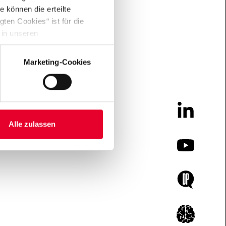
 können die erteilte
ten Cookies“ ist für die
 in unseren
Marketing-Cookies
LinkedIn
Alle zulassen
YouTube
Doing Poli
Icon Insta