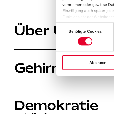
vornehmen oder gewisse Daten
Einwilligung auch später jede
Funktionalität der Website te
Datenschutzhinweisen („
Dat
Über Uns
Einwilligungsauswahl
Benötigte Cookies
Gehirn erfors
Ablehnen
Demokratie