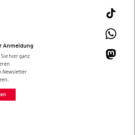
Tik Tok
Whatsapp
er Anmeldung
Sie hier ganz
Mastodon
eren
 Newsletter
zen.
den