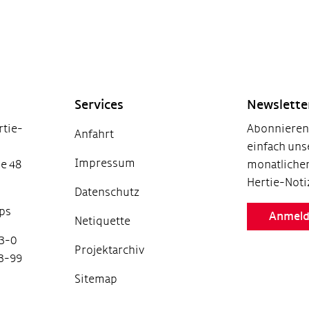
Services
Newslett
tie-
Abonnieren 
Anfahrt
einfach uns
Impressum
e 48
monatlichen
Hertie-Noti
Datenschutz
ps
Anmel
Netiquette
03-0
Projektarchiv
03-99
Sitemap