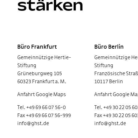
stärken
Footer
Büro Frankfurt
Büro Berlin
Gemeinnützige Hertie-
Gemeinnützige Her
Stiftung
Stiftung
Grüneburgweg 105
Französische Straß
60323 Frankfurt a. M.
10117 Berlin
Anfahrt Google Maps
Anfahrt Google Ma
Tel. +49 69 66 07 56-0
Tel. +49 30 22 05 6
Fax +49 69 66 07 56-999
Fax +49 30 22 05 6
info@ghst.de
info@ghst.de