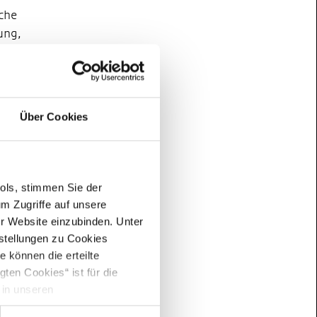
iche
ung,
eden
Über Cookies
sehr
,
ools, stimmen Sie der
lian
.
m Zugriffe auf unsere
 hin
er Website einzubinden. Unter
nstellungen zu Cookies
 können die erteilte
h
ten Cookies“ ist für die
in der
 in unseren