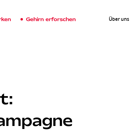
rken
Gehirn erforschen
Über uns
t:
kampagne