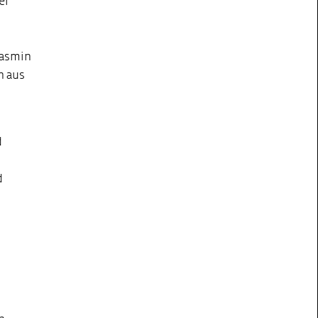
er
Jasmin
n aus
d
d
H