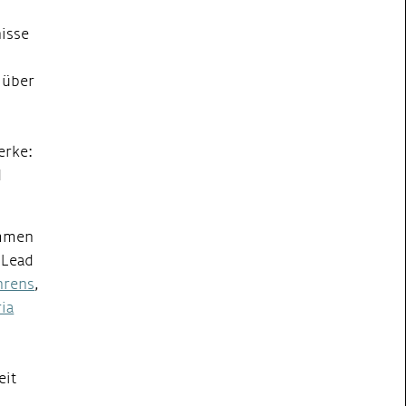
nisse
 über
erke:
d
immen
-Lead
hrens
,
ria
eit