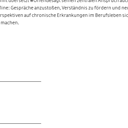
mit übersetzt #OffenGesagt seinen zentralen Anspruch auc
fline: Gespräche anzustoßen, Verständnis zu fördern und ne
rspektiven auf chronische Erkrankungen im Berufsleben si
 machen.