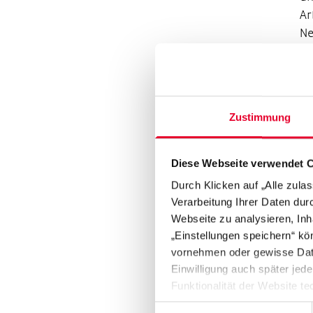
Ar
Ne
Le
wi
Vo
Zustimmung
Pa
Diese Webseite verwendet 
un
De
Durch Klicken auf „Alle zula
Sc
Verarbeitung Ihrer Daten du
Di
Webseite zu analysieren, Inh
„Einstellungen speichern“ kön
zu
vornehmen oder gewisse Daten
„D
Einwilligung auch später jede
Mu
Funktionalität der Website te
me
Datenschutzhinweisen („
Dat
Einwilligungsauswahl