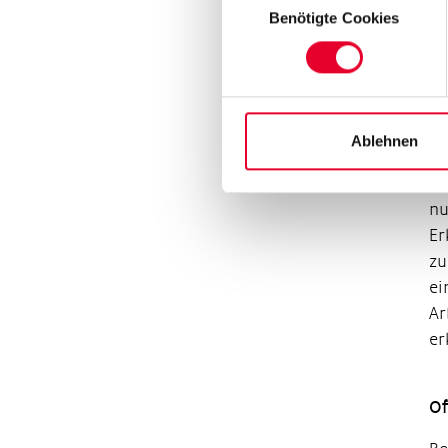
ve
Benötigte Cookies
Me
hä
kö
ve
Ge
Ablehnen
„A
nu
Er
zu
ei
Ar
er
Of