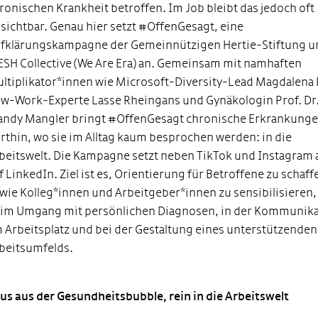
ronischen Krankheit betroffen. Im Job bleibt das jedoch oft
sichtbar. Genau hier setzt #OffenGesagt, eine
fklärungskampagne der Gemeinnützigen Hertie-Stiftung u
SH Collective (We Are Era) an. Gemeinsam mit namhaften
ltiplikator*innen wie Microsoft-Diversity-Lead Magdalena 
w-Work-Experte Lasse Rheingans und Gynäkologin Prof. Dr
ndy Mangler bringt #OffenGesagt chronische Erkrankung
rthin, wo sie im Alltag kaum besprochen werden: in die
beitswelt. Die Kampagne setzt neben TikTok und Instagram
f LinkedIn. Ziel ist es, Orientierung für Betroffene zu schaff
wie Kolleg*innen und Arbeitgeber*innen zu sensibilisieren,
im Umgang mit persönlichen Diagnosen, in der Kommunika
 Arbeitsplatz und bei der Gestaltung eines unterstützenden
beitsumfelds.
us aus der
Gesundheitsbubble
, rein in die Arbeitswelt