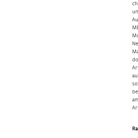
ch
un
Au
ME
Mu
Ne
Ma
do
Ar
au
so
be
am
Ar
Ra