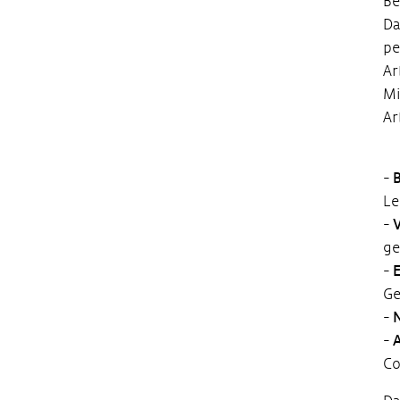
Be
Da
pe
Ar
Mi
Ar
-
Le
-
ge
-
Ge
-
-
Co