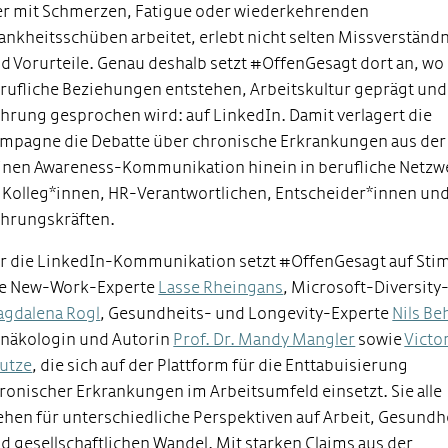
r mit Schmerzen, Fatigue oder wiederkehrenden
ankheitsschüben arbeitet, erlebt nicht selten Missverständ
d Vorurteile. Genau deshalb setzt #OffenGesagt dort an, wo
rufliche Beziehungen entstehen, Arbeitskultur geprägt und
hrung gesprochen wird: auf LinkedIn. Damit verlagert die
mpagne die Debatte über chronische Erkrankungen aus der
inen Awareness-Kommunikation hinein in berufliche Netzw
 Kolleg*innen, HR-Verantwortlichen, Entscheider*innen un
hrungskräften.
r die LinkedIn-Kommunikation setzt #OffenGesagt auf St
e New-Work-Experte
Lasse Rheingans
, Microsoft-
Diversity
gdalena Rogl
, Gesundheits- und
Longevity
-Experte
Nils Be
näkologin und Autorin
Prof. Dr. Mandy Mangler
sowie
Victo
utze
, die sich auf der Plattform für die Enttabuisierung
ronischer Erkrankungen im Arbeitsumfeld einsetzt. Sie alle
ehen für unterschiedliche Perspektiven auf Arbeit, Gesundh
d gesellschaftlichen Wandel. Mit starken Claims aus der