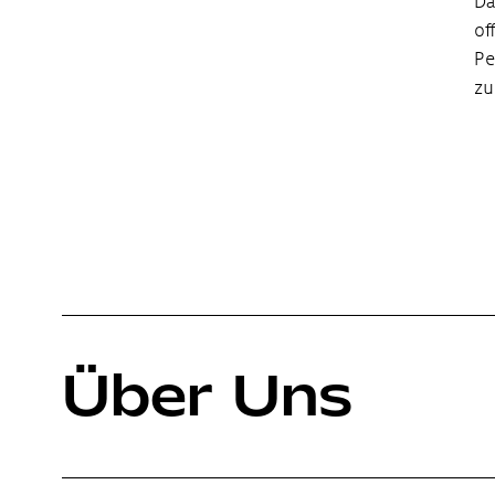
Da
of
Pe
zu
Über Uns