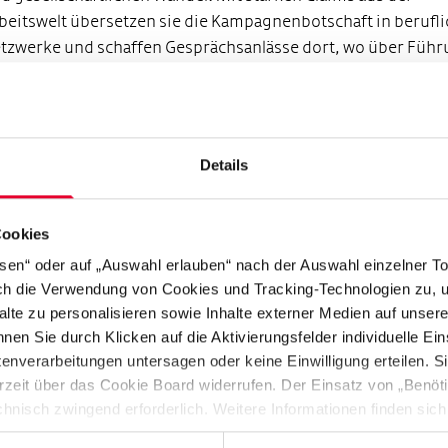
beitswelt übersetzen sie die Kampagnenbotschaft in berufl
tzwerke und schaffen Gesprächsanlässe dort, wo über Führ
istung, Zusammenarbeit und Unternehmenskultur entschi
rd.
Details
n Sketchen bis
Realtalk
: Creator*innen öffnen die Debatte
rallel erzählen Creator*innen auf Instagram und TikTok aus 
Cookies
terschiedlichen Perspektiven:
Kiki
,
Anna Adamyan
,
Blessed
fne
,
Sükrü Sukone
,
Linella
,
Gynäkologe Mertcan
,
Skatschie
,
ssen“ oder auf „Auswahl erlauben“ nach der Auswahl einzelner T
hreinerin Sophia Kuhlmann
sowie „Rettungsmaus“
Celine Ki
rch die Verwendung von Cookies und Tracking-Technologien zu, u
e Formate reichen von Sketchen über Realtalks und Vlogs bis
alte zu personalisieren sowie Inhalte externer Medien auf unser
nen Sie durch Klicken auf die Aktivierungsfelder individuelle Ei
 Interviews und klassischen
Erklärformaten
.
verarbeitungen untersagen oder keine Einwilligung erteilen. Sie
ie Hertie-Stiftung engagiert sich seit Jahrzehnten im Bereic
rzeit über das Cookie Board widerrufen. Der Einsatz von „Benötig
ltiple Sklerose. In dieser Zeit haben wir große Fortschritte 
chnisch zwingend erforderlich. Weitere Informationen finden sich
dizinischen Versorgung erlebt. Was sich aber nur langsam
enschutzhinweise
“).