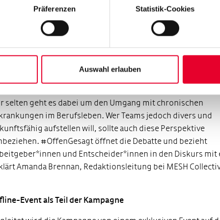
rändert, sind die Bilder in unseren Köpfen. Noch immer we
Präferenzen
Statistik-Cookies
nschen mit chronischen Erkrankungen im Arbeitsleben zu
ufig über ihre Diagnose wahrgenommen statt über das, was 
nnen. Mit #OffenGesagt möchten wir dazu beitragen, das z
rändern“, erklärt Dr. Eva Koch, Leiterin der MS-Projekte bei 
meinnützigen Hertie-Stiftung.
Auswahl erlauben
uf LinkedIn wird heute viel über Vereinbarkeit diskutiert. D
r selten geht es dabei um den Umgang mit chronischen
krankungen im Berufsleben. Wer Teams jedoch divers und
kunftsfähig aufstellen will, sollte auch diese Perspektive
nbeziehen. #OffenGesagt öffnet
die Debatte und
bezieht
beitgeber*innen und Entscheider*innen in den Diskurs mit 
klärt Amanda Brennan, Redaktionsleitung bei MESH Collecti
fline-Event als Teil der Kampagne