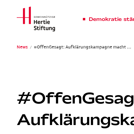
Hertie Stiftung Logo
Demokratie stä
News
#OffenGesagt: Aufklärungskampagne macht ...
Gemeinnützige Hertie-Stiftung
#OffenGesag
Aufklärungs