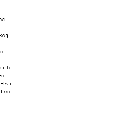
nd
Rogl,
.
en
 auch
en
 etwa
tion