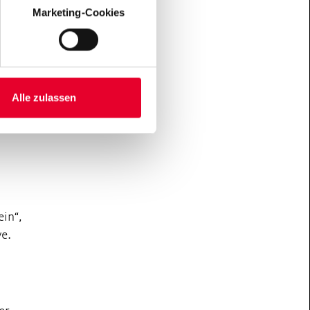
rden
Marketing-Cookies
sie
u
der
Alle zulassen
och
ein“,
ve.