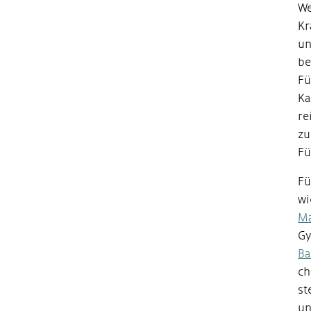
We
Kr
un
be
Fü
Ka
re
zu
Fü
Fü
wi
Ma
Gy
Ba
ch
st
un