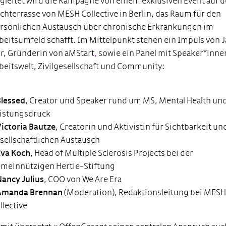
gleitet wird die Kampagne von einem exklusiven Event auf d
chterrasse von MESH Collective in Berlin, das Raum für den
rsönlichen Austausch über chronische Erkrankungen im
beitsumfeld schafft. Im Mittelpunkt stehen ein Impuls von 
r, Gründerin von
aMStart
,
sowie ein Panel mit Speaker*inne
beitswelt, Zivilgesellschaft und Community:
Blessed
, Creator und Speaker rund um MS, Mental Health un
istungsdruck
Victoria
Bautze
,
Creatorin
und Aktivistin für Sichtbarkeit un
sellschaftlichen Austausch
Eva Koch
, Head
of
Multiple
Sclerosis
Projects bei der
meinnützigen Hertie-Stiftung
Nancy Julius
, COO von
We
Are
Era
Amanda Brennan
(Moderation), Redaktionsleitung bei MES
llective