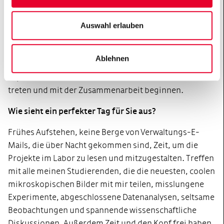
Hertie-Network bzw. der HertieAkademy profitiert
haben?
Auswahl erlauben
Abgesehen von der finanziellen Unterstützung, die es
mir ermöglichte, einen Studenten an einem meiner
Ablehnen
Hauptprojekte mitarbeiten zu lassen, konnte ich mit
Experten innerhalb des Hertie-Netzwerks in Kontakt
treten und mit der Zusammenarbeit beginnen.
Wie sieht ein perfekter Tag für Sie aus?
Frühes Aufstehen, keine Berge von Verwaltungs-E-
Mails, die über Nacht gekommen sind, Zeit, um die
Projekte im Labor zu lesen und mitzugestalten. Treffen
mit alle meinen Studierenden, die die neuesten, coolen
mikroskopischen Bilder mit mir teilen, misslungene
Experimente, abgeschlossene Datenanalysen, seltsame
Beobachtungen und spannende wissenschaftliche
Diskussionen. Außerdem Zeit und den Kopf frei haben