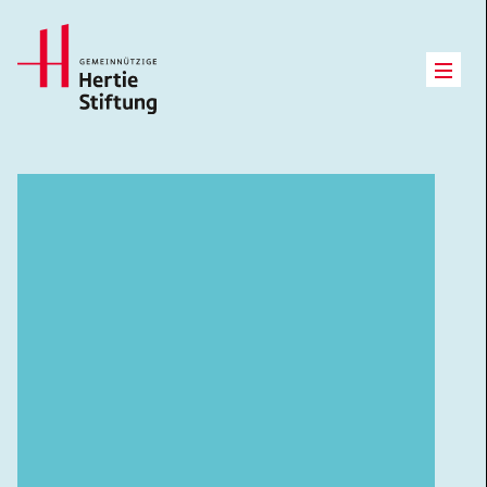
Hertie Stiftung Logo
Open