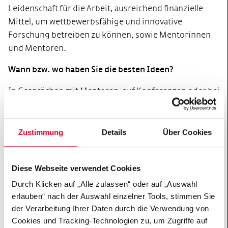
Leidenschaft für die Arbeit, ausreichend finanzielle
Mittel, um wettbewerbsfähige und innovative
Forschung betreiben zu können, sowie Mentorinnen
und Mentoren.
Wann bzw. wo haben Sie die besten Ideen?
In Gesprächen mit Mentoren, auf Konferenzen oder bei
Treffen mit meinen Studenten.
Zustimmung
Details
Über Cookies
Diese Webseite verwendet Cookies
Hertie Network
Durch Klicken auf „Alle zulassen“ oder auf „Auswahl
Das Hertie Network of Excellence in Clinical
erlauben“ nach der Auswahl einzelner Tools, stimmen Sie
der Verarbeitung Ihrer Daten durch die Verwendung von
Neuroscience und die Hertie Academy of
Cookies und Tracking-Technologien zu, um Zugriffe auf
Clinical Neuroscience fördern und vernetzen