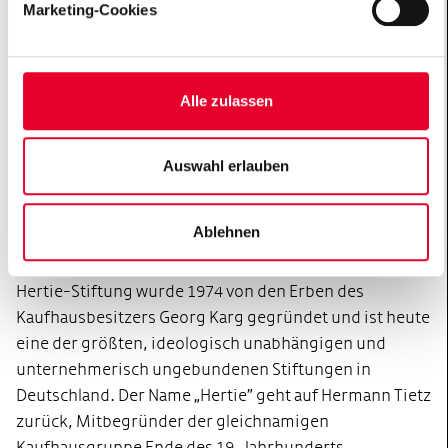
Marketing-Cookies
unter der Schirmherrschaft der Bundesministerin für
Forschung, Technologie und Raumfahrt, Dorothee Bär.
Weitere Informationen:
www.ghst.de/kandel
Alle zulassen
Hertie-Stiftung
Die Arbeit der Hertie-Stiftung konzentriert sich auf
Auswahl erlauben
zwei Leitmotive: Hirnforschung und Stärkung der
Demokratie. Die Programme und Initiativen der
Ablehnen
Stiftung liefern Best-Practice-Beispiele und
Inspirationen in diesen Bereichen. Die gemeinnützige
Hertie-Stiftung wurde 1974 von den Erben des
Kaufhausbesitzers Georg Karg gegründet und ist heute
eine der größten, ideologisch unabhängigen und
unternehmerisch ungebundenen Stiftungen in
Deutschland. Der Name „Hertie” geht auf Hermann Tietz
zurück, Mitbegründer der gleichnamigen
Kaufhausgruppe Ende des 19. Jahrhunderts.