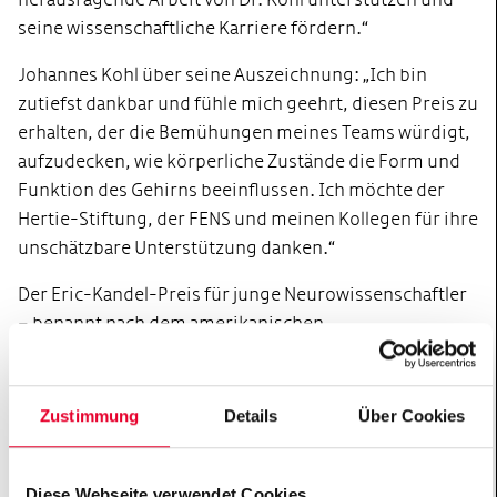
seine wissenschaftliche Karriere fördern.“
Johannes Kohl über seine Auszeichnung: „Ich bin
zutiefst dankbar und fühle mich geehrt, diesen Preis zu
erhalten, der die Bemühungen meines Teams würdigt,
aufzudecken, wie körperliche Zustände die Form und
Funktion des Gehirns beeinflussen. Ich möchte der
Hertie-Stiftung, der FENS und meinen Kollegen für ihre
unschätzbare Unterstützung danken.“
Der Eric-Kandel-Preis für junge Neurowissenschaftler
– benannt nach dem amerikanischen
Neurowissenschaftler und Nobelpreisträger Eric
Kandel – wird am 9. Juli 2026 auf dem FENS-Forum in
Barcelona offiziell verliehen, wo der Preisträger die
Zustimmung
Details
Über Cookies
Eric-Kandel-Preisvorlesung halten wird. Es ist das
neunte Mal, dass die Hertie-Stiftung und die FENS den
Diese Webseite verwendet Cookies
mit 100.000 Euro dotierten Preis verleihen, von denen