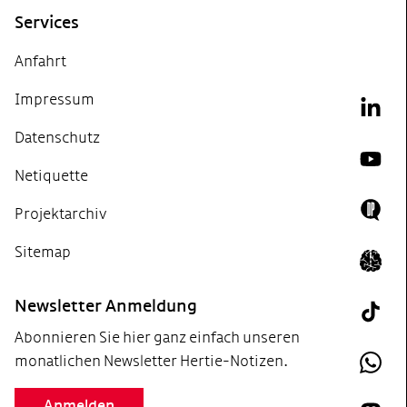
Services
Anfahrt
Impressum
Link
Datenschutz
YouT
Netiquette
Projektarchiv
Doing
Sitemap
Icon 
Newsletter Anmeldung
Tik T
Abonnieren Sie hier ganz einfach unseren
monatlichen Newsletter Hertie-Notizen.
What
Anmelden