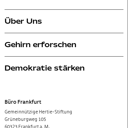
Über Uns
Gehirn erforschen
Demokratie stärken
Footer
Büro Frankfurt
Gemeinnützige Hertie-Stiftung
Grüneburgweg 105
60323 Frankfurt a. M.