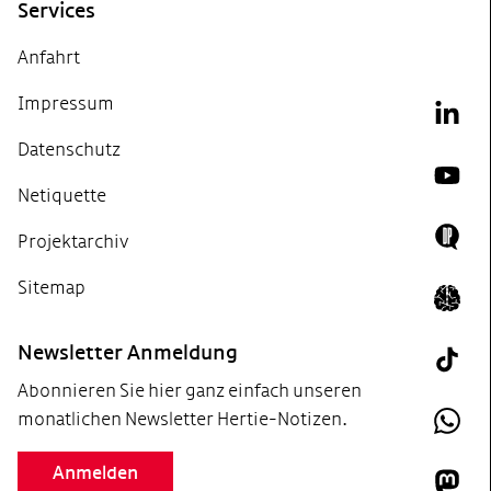
Services
Anfahrt
Impressum
Link
Datenschutz
YouT
Netiquette
Projektarchiv
Doing
Sitemap
Icon 
Newsletter Anmeldung
Tik T
Abonnieren Sie hier ganz einfach unseren
monatlichen Newsletter Hertie-Notizen.
What
Anmelden