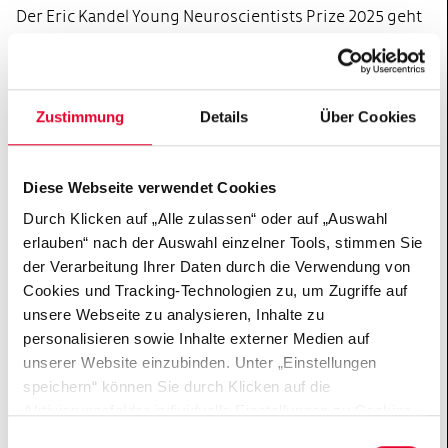
Der Eric Kandel Young Neuroscientists Prize 2025 geht
an Johannes Kohl (Vereinigtes Königreich). Der
Festvortrag und die Preisverleihung finden am
Donnerstag,
den 9. Juli 2026, von 13:30 bis 14:30 Uhr
Zustimmung
Details
Über Cookies
in HALL
A
statt.
Mehr über die Veranstaltung
Diese Webseite verwendet Cookies
Durch Klicken auf „Alle zulassen“ oder auf „Auswahl
erlauben“ nach der Auswahl einzelner Tools, stimmen Sie
Termin in den Kalender eintragen
der Verarbeitung Ihrer Daten durch die Verwendung von
Cookies und Tracking-Technologien zu, um Zugriffe auf
unsere Webseite zu analysieren, Inhalte zu
personalisieren sowie Inhalte externer Medien auf
VERANSTALTER
unserer Website einzubinden. Unter „Einstellungen
speichern“ können Sie durch Klicken auf die
FENS
Aktivierungsfelder individuelle Einstellungen zu Cookies
vornehmen oder gewisse Datenverarbeitungen
Einwilligungsauswahl