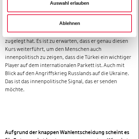
dass er genau diesen Kurs weiterfährt. Er hat es immer
Auswahl erlauben
wieder ausgeschlachtet, dass sich die Architektur in
der internationalen Politik verschoben hat, und dass
Ablehnen
insbesondere die Region, die wir als Nahen Osten
beschreiben, in der internationalen Politik an Wert
zugelegt hat. Es ist zu erwarten, dass er genau diesen
Kurs weiterführt, um den Menschen auch
innenpolitisch zu zeigen, dass die Türkei ein wichtiger
Player auf dem internationalen Parkett ist. Auch mit
Blick auf den Angriffskrieg Russlands auf die Ukraine.
Das ist das innenpolitische Signal, das er senden
möchte.
Aufgrund der knappen Wahlentscheidung scheint es