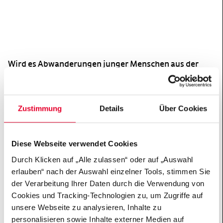
Wird es Abwanderungen junger Menschen aus der
Türkei nach Deutschland oder in andere europäische
Länder geben, weil sie dort eher ihre Zukunft sehen?
Die Wahl wurde schon vor dem Urnengang von der
Zustimmung
Details
Über Cookies
Regierungsseite und der Opposition, aber auch von
Deutsch-Türken hierzulande als Scheideweg
beschrieben. Eine aktuelle Studie des Deutschen
Diese Webseite verwendet Cookies
Zentrums für Integrations- und Migrationsforschung
Durch Klicken auf „Alle zulassen“ oder auf „Auswahl
von Dr. Zeynep Yanaşmayan, Dr. Cihan Sinanoğlu und
erlauben“ nach der Auswahl einzelner Tools, stimmen Sie
weiteren Kolleginnen und Kollegen bestätigt das
der Verarbeitung Ihrer Daten durch die Verwendung von
ebenfalls. Das heißt, auf allen Seiten war das Gefühl
Cookies und Tracking-Technologien zu, um Zugriffe auf
vorherrschend: Hier geht es um alles. Für viele
unsere Webseite zu analysieren, Inhalte zu
Oppositionelle galt: „Wenn Präsident Erdogan noch
personalisieren sowie Inhalte externer Medien auf