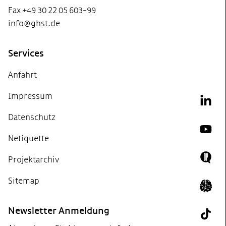
Fax +49 30 22 05 603-99
info@ghst.de
Services
Anfahrt
Impressum
Link
Datenschutz
YouT
Netiquette
Projektarchiv
Doing
Sitemap
Icon 
Newsletter Anmeldung
Tik T