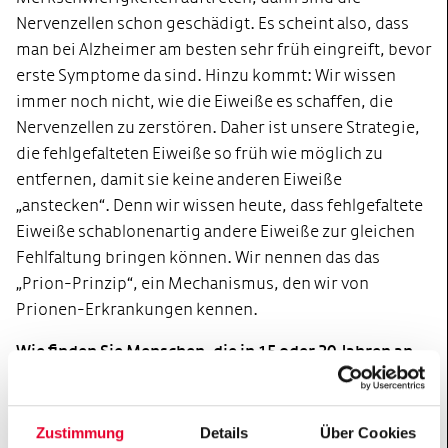
Nervenzellen schon geschädigt. Es scheint also, dass
man bei Alzheimer am besten sehr früh eingreift, bevor
erste Symptome da sind. Hinzu kommt: Wir wissen
immer noch nicht, wie die Eiweiße es schaffen, die
Nervenzellen zu zerstören. Daher ist unsere Strategie,
die fehlgefalteten Eiweiße so früh wie möglich zu
entfernen, damit sie keine anderen Eiweiße
„anstecken“. Denn wir wissen heute, dass fehlgefaltete
Eiweiße schablonenartig andere Eiweiße zur gleichen
Fehlfaltung bringen können. Wir nennen das das
„Prion-Prinzip“, ein Mechanismus, den wir von
Prionen-Erkrankungen kennen.
Wie finden Sie Menschen, die in 15 oder 20 Jahren an
Alzheimer erkranken werden?
Wir koordinieren hier in Tübingen die DIAN-Studie für
Zustimmung
Details
Über Cookies
Deutschland. Die DIAN-Studie ist ein weltweites