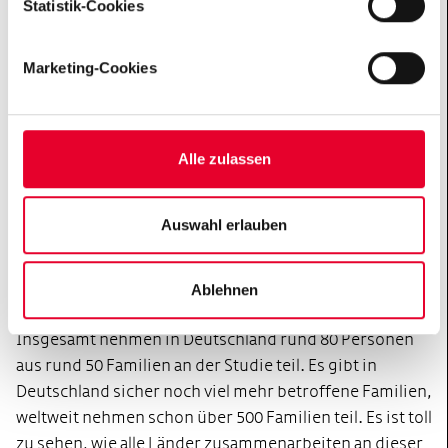
Statistik-Cookies
kommt. "
(„
Datenschutzhinweise
“).
Marketing-Cookies
Alle zulassen
Wie viele Familien nehmen an der Studie teil?
Auswahl erlauben
Die Studie ist so angelegt, dass auch die gesunden
Geschwister der Mutationsträger kommen. Sie sind
dann sozusagen die Kontrollpersonen für diejenigen,
Ablehnen
die das Alzheimer auslösende Gen in sich tragen.
Insgesamt nehmen in Deutschland rund 80 Personen
aus rund 50 Familien an der Studie teil. Es gibt in
Deutschland sicher noch viel mehr betroffene Familien,
weltweit nehmen schon über 500 Familien teil. Es ist toll
zu sehen, wie alle Länder zusammenarbeiten an dieser