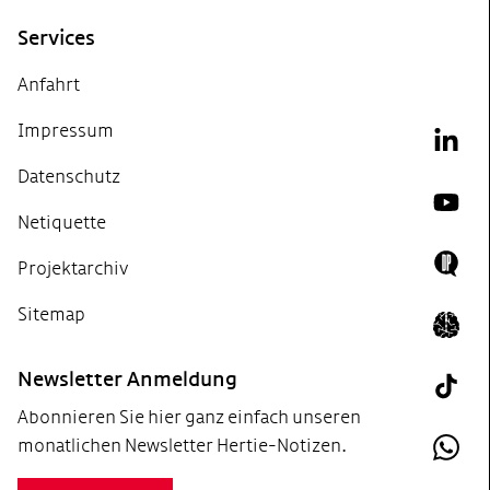
Services
Anfahrt
Impressum
Link
Datenschutz
YouT
Netiquette
Projektarchiv
Doing
Sitemap
Icon 
Newsletter Anmeldung
Tik T
Abonnieren Sie hier ganz einfach unseren
monatlichen Newsletter Hertie-Notizen.
What