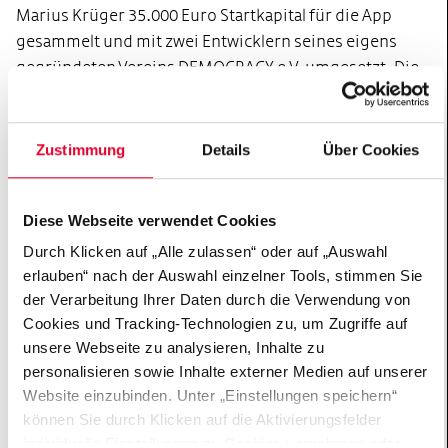
Marius Krüger 35.000 Euro Startkapital für die App
gesammelt und mit zwei Entwicklern seines eigens
gegründeten Vereins DEMOCRACY e.V. umgesetzt. Die
Hertie-Stiftung unterstützt DEMOCRACY e.V. mit einem
Förderbeitrag, ab 2019 soll sich die kostenlose App
über Patenschaften finanzieren.
Zustimmung
Details
Über Cookies
„Marius Krüger und sein Team beweisen, dass sich die
Übernahme von Verantwortung und eine klare Haltung
Diese Webseite verwendet Cookies
lohnen, wenn es darum geht, unsere Demokratie
Durch Klicken auf „Alle zulassen“ oder auf „Auswahl
transparenter, partizipativer und tatsächlich auch
erlauben“ nach der Auswahl einzelner Tools, stimmen Sie
besser zu machen“, sagt Kaija Landsberg,
der Verarbeitung Ihrer Daten durch die Verwendung von
Geschäftsführerin der Gemeinnützigen Hertie-
Cookies und Tracking-Technologien zu, um Zugriffe auf
Stiftung. „Damit geben sie ein Beispiel von Civic
unsere Webseite zu analysieren, Inhalte zu
Leadership im besten Sinne und stärken unsere
personalisieren sowie Inhalte externer Medien auf unserer
Demokratie.“
Website einzubinden. Unter „Einstellungen speichern“
können Sie durch Klicken auf die Aktivierungsfelder
Die App DEMOCRACY ist kostenlos für Apple und
individuelle Einstellungen zu Cookies vornehmen oder