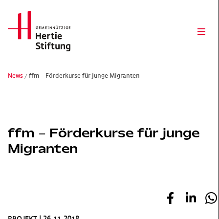
Hertie Stiftung Logo
Ope
News
ffm – Förderkurse für junge Migranten
Gemeinnützige Hertie-Stiftung
ffm – Förderkurse für junge
Migranten
PROJEKT
|
26.11.2018