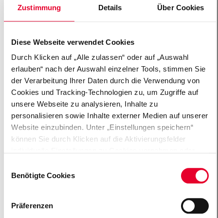
Sprachbarrieren überbrückt würden.
Zustimmung
Details
Über Cookies
ffm an der Goethe-Universität
Diese Webseite verwendet Cookies
Durch Klicken auf „Alle zulassen“ oder auf „Auswahl
erlauben“ nach der Auswahl einzelner Tools, stimmen Sie
der Verarbeitung Ihrer Daten durch die Verwendung von
Cookies und Tracking-Technologien zu, um Zugriffe auf
unsere Webseite zu analysieren, Inhalte zu
personalisieren sowie Inhalte externer Medien auf unserer
Website einzubinden. Unter „Einstellungen speichern“
Über Uns
können Sie durch Klicken auf die Aktivierungsfelder
individuelle Einstellungen zu Cookies vornehmen oder
gewisse Datenverarbeitungen untersagen oder keine
Einwilligungsauswahl
Gehirn erforschen
Einwilligung erteilen. Sie können die erteilte Einwilligung
Benötigte Cookies
auch später jederzeit über das Cookie Board widerrufen.
Der Einsatz von „Benötigten Cookies“ ist für die
Präferenzen
Funktionalität der Website technisch zwingend
Demokratie stärken