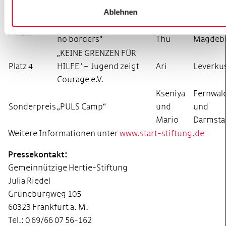
Hamburg
Holstein
Ablehnen
Zukunftswerkstatt „Set
Meri und
Erfurt u
Platz 3
no borders“
Thu
Magdeb
„KEINE GRENZEN FÜR
Platz 4
HILFE" – Jugend zeigt
Ari
Leverku
Courage e.V.
Kseniya
Fernwal
Sonderpreis
„PULS Camp“
und
und
Mario
Darmsta
Weitere Informationen unter
www.start-stiftung.de
Pressekontakt:
Gemeinnützige Hertie-Stiftung
Julia Riedel
Grüneburgweg 105
60323 Frankfurt a. M.
Tel.: 0 69/66 07 56-162