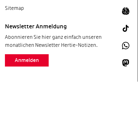
Sitemap
Icon 
Newsletter Anmeldung
Tik T
Abonnieren Sie hier ganz einfach unseren
monatlichen Newsletter Hertie-Notizen.
What
Anmelden
Mast