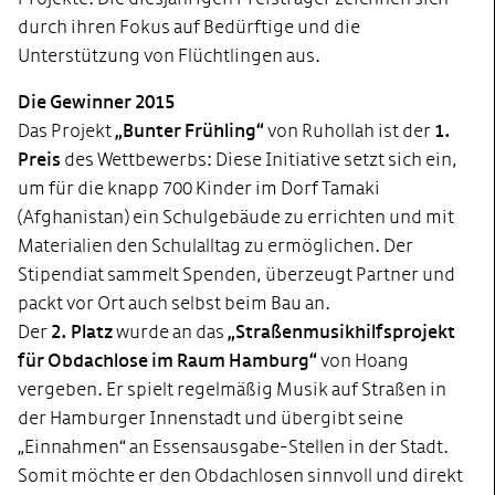
durch ihren Fokus auf Bedürftige und die
Unterstützung von Flüchtlingen aus.
Die Gewinner 2015
Das Projekt
„Bunter Frühling“
von Ruhollah ist der
1.
Preis
des Wettbewerbs: Diese Initiative setzt sich ein,
um für die knapp 700 Kinder im Dorf Tamaki
(Afghanistan) ein Schulgebäude zu errichten und mit
Materialien den Schulalltag zu ermöglichen. Der
Stipendiat sammelt Spenden, überzeugt Partner und
packt vor Ort auch selbst beim Bau an.
Der
2. Platz
wurde an das
„Straßenmusikhilfsprojekt
für Obdachlose im Raum Hamburg“
von Hoang
vergeben. Er spielt regelmäßig Musik auf Straßen in
der Hamburger Innenstadt und übergibt seine
„Einnahmen“ an Essensausgabe-Stellen in der Stadt.
Somit möchte er den Obdachlosen sinnvoll und direkt