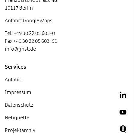
Französische Straße 48
10117 Berlin
Anfahrt Google Maps
Tel. +49 30 22 05 603-0
Fax +49 30 22 05 603-99
info@ghst.de
Services
Anfahrt
Impressum
Link
Datenschutz
YouT
Netiquette
Projektarchiv
Doing