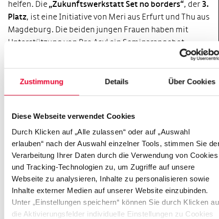
helfen. Die
„Zukunftswerkstatt Set no borders“
, der
3.
Platz
, ist eine Initiative von Meri aus Erfurt und Thu aus
Magdeburg. Die beiden jungen Frauen haben mit
Unterstützung von Pro Asyl ein Seminarangebot
entwickelt, das über Flüchtlinge in Deutschland,
rechtliche Aspekte und Ansätze zur Verbesserung der
Situation von Flüchtlingen hier kompakt und fundiert
Zustimmung
Details
Über Cookies
informiert und sensibilisiert. Das Konzept sieht vor,
dass die Teilnehmer später selbst Workshops gestalten
Diese Webseite verwendet Cookies
und so als Multiplikatoren fungieren. Den
4. Preis
erhielt Ari aus Leverkusen für
„KEINE GRENZEN FÜR
Durch Klicken auf „Alle zulassen“ oder auf „Auswahl
erlauben“ nach der Auswahl einzelner Tools, stimmen Sie de
HILFE – Jugend zeigt Courage e.V. “
, ein Verein, der
Verarbeitung Ihrer Daten durch die Verwendung von Cookies
insbesondere Kinder in Krisengebieten mit
und Tracking-Technologien zu, um Zugriffe auf unsere
humanitärer Hilfe versorgt und zugleich auf dortige
Webseite zu analysieren, Inhalte zu personalisieren sowie
Missstände aufmerksam macht. So organisierte der
Inhalte externer Medien auf unserer Website einzubinden.
Verein im Winter zwei Hilfstransporte mit Kleidung und
Unter „Einstellungen speichern“ können Sie durch Klicken au
Nahrung nach Syrien und Nordirak.
die Aktivierungsfelder individuelle Einstellungen zu Cookies