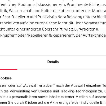
fentlichen Podiumsdiskussionen ein. Prominente Gäste aus
litik, Wissenschaft und Kultur diskutieren unter der Moder
r Schriftstellerin und Publizistin Nora Bossong unterschied
rspektiven auf eine europäische Identität. Jede Veranstaltu
eht unter einer anderen Überschrift, wie z.B. “Arbeiten &
knüpfen” oder “Rebellieren & Reparieren”. Der Auftakt find
. März 2026 in Augsburg in Kooperation mit der Augsburge
lgemeinen statt mit dem Fokus “Erinnern & Erreichen”. Vor 
endlichen Podien entwickeln jeweils rund 50 eingeladene
gendliche in Workshops vor Ort ihre eigenen Sichtweisen 
Details
ema und präsentieren sie am Abend – etwa in Form von Poe
ams, Songs oder Ausstellungen. So entsteht ein
Cookies
nerationenübergreifender Dialog, der europäische Identität
fene Frage erlebbar macht.
ssen“ oder auf „Auswahl erlauben“ nach der Auswahl einzelner T
rch die Verwendung von Cookies und Tracking-Technologien zu, u
pulse für Europa
alte zu personalisieren sowie Inhalte externer Medien auf unser
nen Sie durch Klicken auf die Aktivierungsfelder individuelle Ei
t der neuen Salon-Reihe setzt die Hertie-Stiftung gemeins