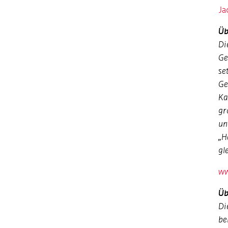
Ja
Üb
Di
Ge
se
Ge
Ka
gr
un
„H
gl
ww
Üb
Di
be