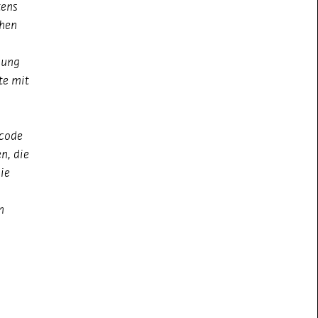
tens
chen
dung
te mit
tcode
n, die
ie
n