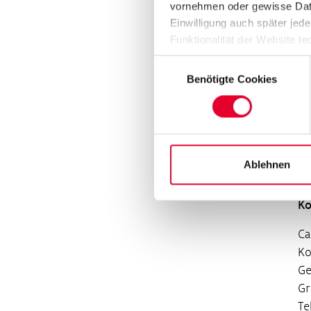
vornehmen oder gewisse Daten
ih
Einwilligung auch später jede
Au
Funktionalität der Website te
eu
Datenschutzhinweisen („
Dat
Einwilligungsauswahl
Si
Benötigte Cookies
Sc
Me
zu
au
en
Ablehnen
20
Ko
Ca
K
Ge
Gr
Te