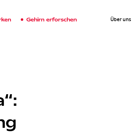
rken
Gehirn erforschen
Über uns
a“:
ng