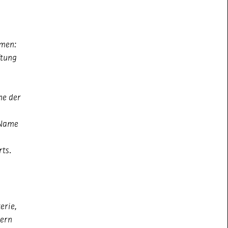
emen:
ftung
ne der
 Name
ts.
erie,
dern