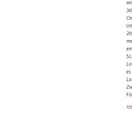
mi
30
Ch
Um
20
me
en
Sc
Lo
es
Lo
Zw
Fö
ht