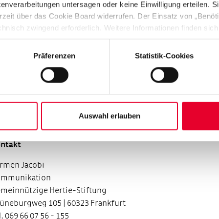
verarbeitungen untersagen oder keine Einwilligung erteilen. Sie
ren Partnern einen Impuls für die gesellschaftliche
rzeit über das Cookie Board widerrufen. Der Einsatz von „Benötig
seinandersetzung mit Europas Zukunft. Daneben führt sie i
chnisch zwingend erforderlich. Weitere Informationen finden sich
ropäisch ausgerichteten Initiativen fort, wie die „Junge
enschutzhinweise
“).
cherheitskonferenz Europas“ in Kooperation mit der
Präferenzen
Statistik-Cookies
hwarzkopf-Stiftung, bei der jährlich mehr als 200 junge
nschen aus 13 europäischen Ländern in Berlin
sammenkommen, um sich mit sicherheitspolitischen The
seinanderzusetzen. Auch Jugend debattiert Europa bringt
gagierte junge Europäer zusammen, das nächste Mal Ende 
Auswahl erlauben
26 in Rom.
ntakt
rmen Jacobi
ommunikation
meinnützige Hertie-Stiftung
üneburgweg 105 | 60323 Frankfurt
l. 069 66 07 56 - 155