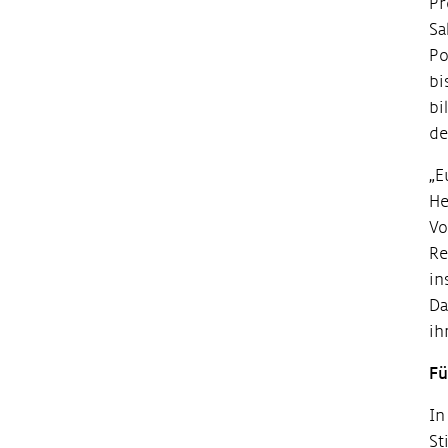
Pr
Sa
Po
bi
bi
de
„E
He
Vo
Re
in
Da
ih
Fü
In
St