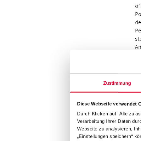
öf
Po
de
Pe
st
An
19
Al
ab
Ju
Zustimmung
Th
Sl
Diese Webseite verwendet 
ge
of
Durch Klicken auf „Alle zula
Verarbeitung Ihrer Daten du
Im
Webseite zu analysieren, Inh
„Einstellungen speichern“ kön
Mi