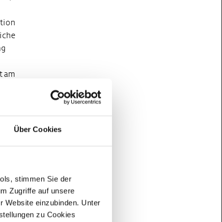
ation
liche
ng
et am
r
den
zum
Über Cookies
try
 als
ools, stimmen Sie der
m Zugriffe auf unsere
er Website einzubinden. Unter
nstellungen zu Cookies
am mit