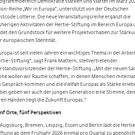
ogrammbereich Demokratie stärken und startet im März 20
lon-Reihe „Wir in Europa“, unterstützt von der Deutschen
stcode Lotterie. Die neue Veranstaltungsreihe ergänzt die
sherigen Aktivitäten der Hertie-Stiftung im Bereich Europa
ldet den Grundstock für weitere Projektvorhaben zur Stärk
r europäischen Identität.
uropa ist seit vielen Jahren ein wichtiges Thema in der Arbei
rtie-Stiftung“, sagt Frank Mattern, stellvertretender
rstandsvorsitzender der Hertie-Stiftung. „Mit der neuen Sa
ihe wollen wir Räume schaffen, in denen Menschen miteina
s Gespräch kommen und die Vielfalt Europas als Stärke erleb
bei geben wir auch der jungen Generation eine Stimme, den
ren Händen liegt die Zukunft Europas.“
nf Orte, fünf Perspektiven
 Augsburg, Bremen, Leipzig, Essen und Berlin lädt die Herti
iftung ab dem Frühjahr 2026 einmal pro Quartal zu abendlic