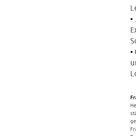
L
•
E
S
•
u
L
Fr
He
st
ge
Fr