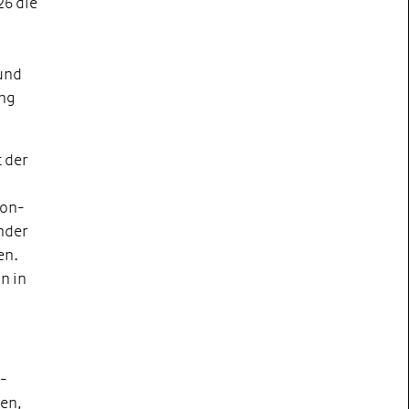
26 die
 und
ung
t der
lon-
nder
en.
n in
e-
hen,