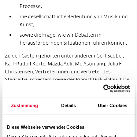
Prozesse,
die gesellschaftliche Bedeutung von Musik und
Kunst,
sowie die Frage, wie wir Debatten in
herausfordernden Situationen führen können.
Zu den Gästen gehörten unter anderem Gert Scobel,
Karl-Rudolf Korte, Mazda Adli, Mo Asumang, Julia F.
Christensen, Vertreterinnen und Vertreter des
Stegreif-Orchesters sowie der Pianist Dirk Flatau. Ihre
Perspektiven machen die Alte Oper Nights zu einem
Ort, an dem die großen Fragen der modernen
Stadtgesellschaft verhandelt werden – von
Zustimmung
Details
Über Cookies
Stressforschung über kulturelle Teilhabe bis zu
demokratischer Resilienz. Mit diesem Engagement
trägt die Hertie-Stiftung dazu bei, die Alte Oper
Diese Webseite verwendet Cookies
Frankfurt bis zu ihrem 150-jährigen Jubiläum im Jahr
Durch Klicken auf „Alle zulassen“ oder auf „Auswahl