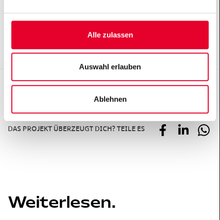
Alle zulassen
Auswahl erlauben
KONTAKT
Ablehnen
Prof. Dr. Dr. Alexander Grychtolik
+
DAS PROJEKT ÜBERZEUGT DICH? TEILE ES
Weiterlesen.