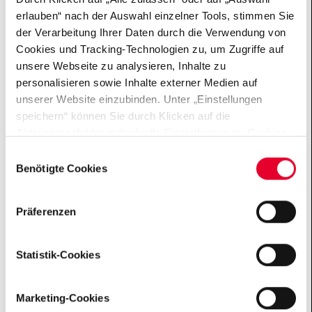
2030 als Ort des Dialogs und der internationalen
erlauben“ nach der Auswahl einzelner Tools, stimmen Sie
Stadtgesellschaft weiterzuentwickeln.
der Verarbeitung Ihrer Daten durch die Verwendung von
Cookies und Tracking-Technologien zu, um Zugriffe auf
unsere Webseite zu analysieren, Inhalte zu
personalisieren sowie Inhalte externer Medien auf
unserer Website einzubinden. Unter „Einstellungen
speichern“ können Sie durch Klicken auf die
Aktivierungsfelder individuelle Einstellungen zu Cookies
vornehmen oder gewisse Datenverarbeitungen
Einwilligungsauswahl
untersagen oder keine Einwilligung erteilen. Sie können
Benötigte Cookies
die erteilte Einwilligung auch später jederzeit über das
Cookie Board widerrufen. Der Einsatz von „Benötigten
Präferenzen
Cookies“ ist für die Funktionalität der Website technisch
zwingend erforderlich. Weitere Informationen finden sich
in unseren Datenschutzhinweisen
Statistik-Cookies
(„
Datenschutzhinweise
“).
Marketing-Cookies