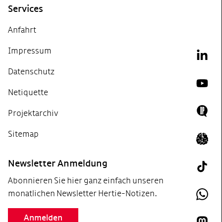
Services
Anfahrt
Impressum
Link
Datenschutz
YouT
Netiquette
Projektarchiv
Doing
Sitemap
Icon 
Newsletter Anmeldung
Tik T
Abonnieren Sie hier ganz einfach unseren
monatlichen Newsletter Hertie-Notizen.
What
Anmelden