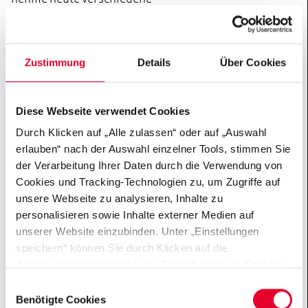
Nahrungsergänzungsmittel, die ich nicht im Einzelnen
aufzählen kann, aber ansonsten keine Medikamente.
Ich bin insgesamt gut eingestellt.
Zustimmung
Details
Über Cookies
Diese Webseite verwendet Cookies
Durch Klicken auf „Alle zulassen“ oder auf „Auswahl
Wie haben Sie die Geburt erlebt und warum wurde es
erlauben“ nach der Auswahl einzelner Tools, stimmen Sie
ein Kaiserschnitt?
der Verarbeitung Ihrer Daten durch die Verwendung von
Cookies und Tracking-Technologien zu, um Zugriffe auf
unsere Webseite zu analysieren, Inhalte zu
Ursprünglich wollte ich auf natürlichem Weg gebären.
personalisieren sowie Inhalte externer Medien auf
Aber weil ich dabei hätte pressen müssen, bestand die
unserer Website einzubinden. Unter „Einstellungen
Sorge, dass ein Gefäß im Gehirn reißen oder platzen
speichern“ können Sie durch Klicken auf die
Aktivierungsfelder individuelle Einstellungen zu Cookies
könnte und dadurch ein zweiter Schlaganfall ausgelöst
vornehmen oder gewisse Datenverarbeitungen
wird. Deshalb wurde die Geburt in einem Krankenhaus
Einwilligungsauswahl
untersagen oder keine Einwilligung erteilen. Sie können
Benötigte Cookies
mit
Stroke
Unit, also mit einer Schlaganfall-