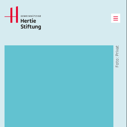
Hertie Stiftung Logo
Open
Foto: Privat