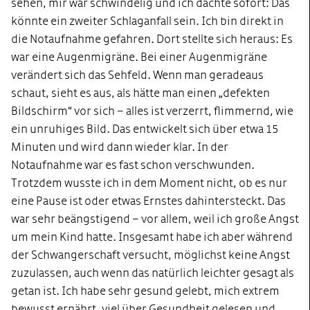
sehen, mir war schwindelig und ich dachte sofort: Das
könnte ein zweiter Schlaganfall sein. Ich bin direkt in
die Notaufnahme gefahren. Dort stellte sich heraus: Es
war eine Augenmigräne. Bei einer Augenmigräne
verändert sich das Sehfeld. Wenn man geradeaus
schaut, sieht es aus, als hätte man einen „defekten
Bildschirm“ vor sich – alles ist verzerrt, flimmernd, wie
ein unruhiges Bild. Das entwickelt sich über etwa 15
Minuten und wird dann wieder klar. In der
Notaufnahme war es fast schon verschwunden.
Trotzdem wusste ich in dem Moment nicht, ob es nur
eine Pause ist oder etwas Ernstes dahintersteckt. Das
war sehr beängstigend – vor allem, weil ich große Angst
um mein Kind hatte. Insgesamt habe ich aber während
der Schwangerschaft versucht, möglichst keine Angst
zuzulassen, auch wenn das natürlich leichter gesagt als
getan ist. Ich habe sehr gesund gelebt, mich
extrem
bewusst
ernährt, viel über Gesundheit gelesen und