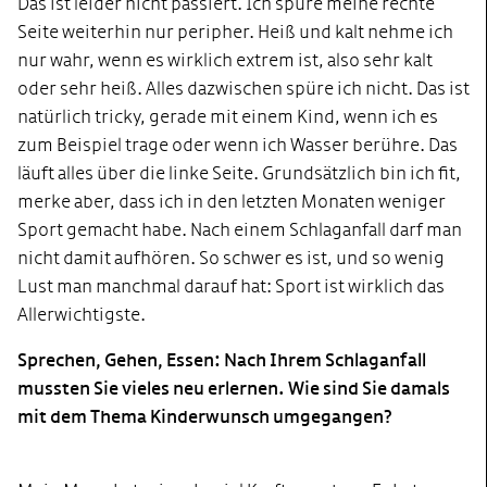
Das ist leider nicht passiert. Ich spüre meine rechte
Seite weiterhin nur peripher. Heiß und kalt nehme ich
nur wahr, wenn es wirklich extrem ist, also sehr kalt
oder sehr heiß. Alles dazwischen spüre ich nicht. Das ist
natürlich
tricky
, gerade mit einem Kind, wenn ich es
zum Beispiel trage oder wenn ich Wasser berühre. Das
läuft alles über die linke Seite. Grundsätzlich bin ich fit,
merke aber, dass ich in den letzten Monaten weniger
Sport gemacht habe. Nach einem Schlaganfall darf man
nicht damit aufhören. So schwer es ist, und so wenig
Lust man manchmal darauf hat: Sport ist wirklich das
Allerwichtigste.
Sprechen, Gehen, Essen: Nach Ihrem Schlaganfall
mussten Sie vieles neu erlernen. Wie sind Sie damals
mit dem Thema Kinderwunsch umgegangen?