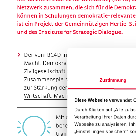
Netzwerk zusammen, die sich für die Demokra
können in Schulungen demokratie-relevant
ist ein Projekt der Gemeinnützigen Hertie-St
und des Institute for Strategic Dialogue.
Der vom BC4D in Kooperation mit brandeins
Macht. Demokratie“ brachte Unternehmen, W
Zivilgesellschaft zusammen und schaffte R
Zusammenspiel von Wirtschaft und Demokr
Zustimmung
zur Stärkung der Demokratie beitragen kö
Wirtschaft. Macht. Demokratie. Der Film
Diese Webseite verwendet 
Durch Klicken auf „Alle zula
Mit dem „
Conflict Coach
“ ha
Verarbeitung Ihrer Daten du
Webseite zu analysieren, Inh
bereitgestellt, das die Fähigke
„Einstellungen speichern“ kön
trainiert – sowohl in hitzigen 