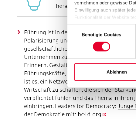
vornehmen oder gewisse Daten
herausfordernden persönlichen 
Einwilligung auch später jede
Funktionalität der Website te
Datenschutzhinweisen („
Dat
E
Führung ist in den vergangenen Jahren deu
Benötigte Cookies
i
Polarisierung und demokratiefeindliche T
n
gesellschaftlichen Zusammenhalt. Die Ausw
w
Unternehmen zu spüren. Das Weiterbildun
i
l
Erinnern. Gestalten. Unternehmen stärken.“ 
l
Ablehnen
Führungskräfte, die diesen Herausforderu
i
ist es, ein Netzwerk von jungen Entscheide
g
Wirtschaft zu schaffen, die sich der Stärk
u
verpflichtet fühlen und das Thema in ihren 
n
einbringen. Leaders for Democracy:
Junge 
g
der Demokratie mit: bc4d.org
s
a
u