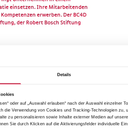
tie einsetzen. Ihre Mitarbeitenden
e Kompetenzen erwerben. Der BC4D
iftung, der Robert Bosch Stiftung
 ausgerichtete Kongress „Wirtschaft.
issenschaft, Politik und
aum für Gespräche über das
atie – darüber, was Unternehmen
Details
nnen. Das Video zum Kongress:
Cookies
ssen“ oder auf „Auswahl erlauben“ nach der Auswahl einzelner T
t der BC4D ein KI-gestütztes Tool
rch die Verwendung von Cookies und Tracking-Technologien zu, u
alte zu personalisieren sowie Inhalte externer Medien auf unser
it zur konstruktiven Konfliktlösung
nen Sie durch Klicken auf die Aktivierungsfelder individuelle Ei
gesellschaftlichen Debatten als auch in