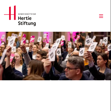
Hertie Stiftung Logo
Open