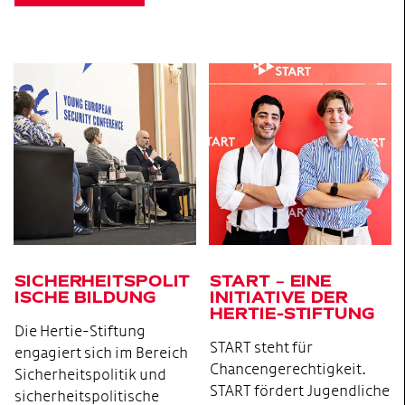
SICHERHEITSPOLIT
START – EINE
ISCHE BILDUNG
INITIATIVE DER
HERTIE-STIFTUNG
Die Hertie-Stiftung
START steht für
engagiert sich im Bereich
Chancengerechtigkeit.
Sicherheitspolitik und
START fördert Jugendliche
sicherheitspolitische