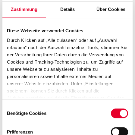
Zustimmung
Details
Über Cookies
Diese Webseite verwendet Cookies
192 politikbegeisterte junge Menschen sind Teil des
Durch Klicken auf „Alle zulassen“ oder auf „Auswahl
Beruf:Politik-Netzwerks. 2025 fand das erste
erlauben“ nach der Auswahl einzelner Tools, stimmen Sie
Alumni-Treffen in Präsenz statt.
der Verarbeitung Ihrer Daten durch die Verwendung von
Rund 150 Bundestagsabgeordnete entschieden sich
Cookies und Tracking-Technologien zu, um Zugriffe auf
nach der vergangenen Legislaturperiode, nicht
unsere Webseite zu analysieren, Inhalte zu
erneut zu kandidieren. Bei unserer gemeinsamen
personalisieren sowie Inhalte externer Medien auf
Veranstaltung mit der Bertelsmann Stiftung „Von
unserer Website einzubinden. Unter „Einstellungen
Aussteigern lernen – welche Veränderungen braucht
speichern“ können Sie durch Klicken auf die
der Bundestag?“ haben wir über die Gründe dafür
Aktivierungsfelder individuelle Einstellungen zu Cookies
und Verbesserungspotenzial gesprochen. Video:
vornehmen oder gewisse Datenverarbeitungen
E
Wrap-Up: Von Aussteigern lernen
untersagen oder keine Einwilligung erteilen. Sie können
Benötigte Cookies
i
die erteilte Einwilligung auch später jederzeit über das
Instagram-Kanal des Projekts
n
Cookie Board widerrufen. Der Einsatz von „Benötigten
w
Präferenzen
Cookies“ ist für die Funktionalität der Website technisch