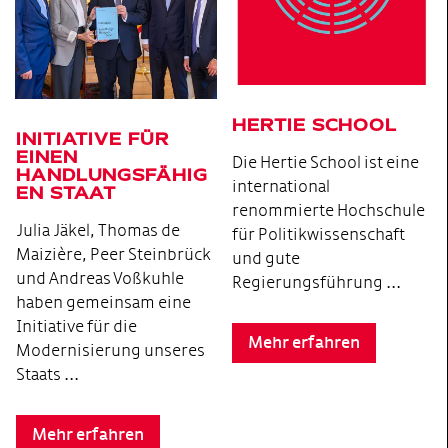
HERTIE SCHOOL
INITIATIVE FÜR
EINEN
Die Hertie School ist eine
HANDLUNGSFÄHIG
international
EN STAAT
renommierte Hochschule
Julia Jäkel, Thomas de
für Politikwissenschaft
Maizière, Peer Steinbrück
und gute
und Andreas Voßkuhle
Regierungsführung ...
haben gemeinsam eine
Initiative für die
Mehr erfahren
Modernisierung unseres
Staats ...
Mehr erfahren